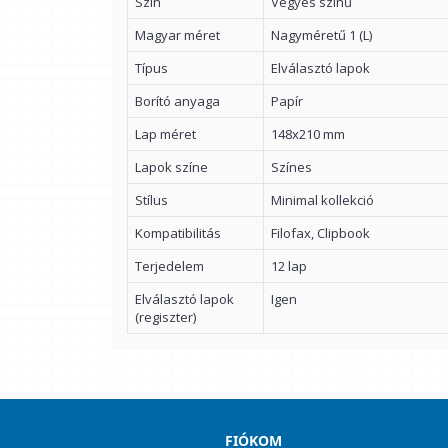
Szín
Vegyes színű
Magyar méret
Nagyméretű 1 (L)
Típus
Elválasztó lapok
Borító anyaga
Papír
Lap méret
148x210 mm
Lapok színe
Színes
Stílus
Minimal kollekció
Kompatibilitás
Filofax, Clipbook
Terjedelem
12 lap
Elválasztó lapok
Igen
(regiszter)
FIÓKOM