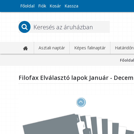
Főoldal
Fiók
Kosár
Kassza
Asztali naptár
Képes falinaptár
Határidőn
Főolda
Filofax Elválasztó lapok Január - Dece