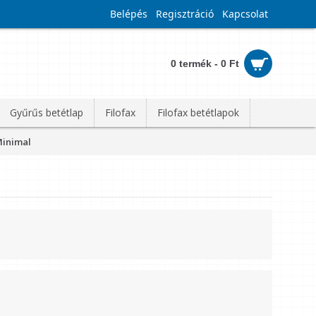
Belépés
Regisztráció
Kapcsolat
0 termék - 0 Ft
Gyűrűs betétlap
Filofax
Filofax betétlapok
Minimal