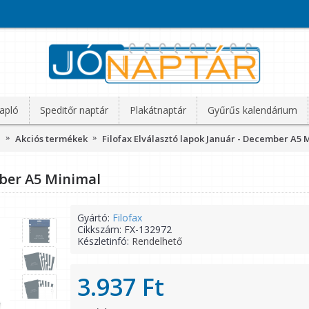
apló
Speditőr naptár
Plakátnaptár
Gyűrűs kalendárium
l
Akciós termékek
Filofax Elválasztó lapok Január - December A5 
mber A5 Minimal
Gyártó:
Filofax
Cikkszám:
FX-132972
Készletinfó:
Rendelhető
3.937 Ft