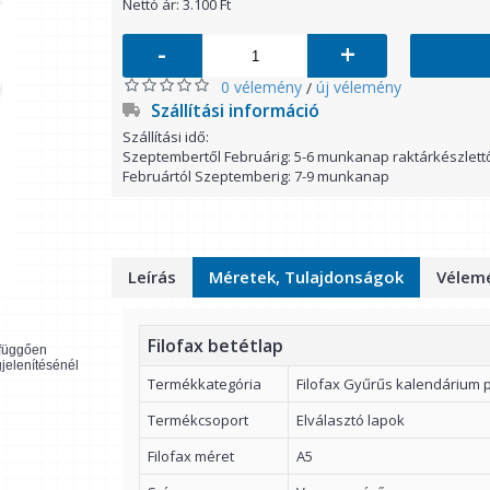
Nettó ár: 3.100 Ft
-
+
0 vélemény
új vélemény
/
Szállítási információ
Szállítási idő:
Szeptembertől Februárig: 5-6 munkanap raktárkészlett
Februártól Szeptemberig: 7-9 munkanap
Leírás
Méretek, Tulajdonságok
Vélemé
Filofax betétlap
l függően
gjelenítésénél
Termékkategória
Filofax Gyűrűs kalendárium 
Termékcsoport
Elválasztó lapok
Filofax méret
A5