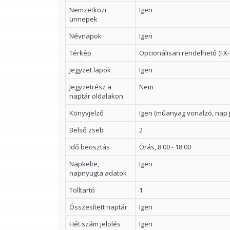
Nemzetközi
Igen
ünnepek
Névnapok
Igen
Térkép
Opcionálisan rendelhető (FX-
Jegyzet lapok
Igen
Jegyzetrész a
Nem
naptár oldalakon
Könyvjelző
Igen (műanyag vonalzó, nap j
Belső zseb
2
Idő beosztás
Órás, 8.00 - 18.00
Napkelte,
Igen
napnyugta adatok
Tolltartó
1
Összesített naptár
Igen
Hét szám jelölés
Igen