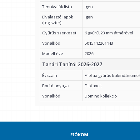
Tennivalók lista
Igen
Elválasztó lapok
Igen
(regiszter)
Gyűrűs szerkezet
6 gyűrű, 23 mm átmérővel
Vonalkód
5015142261443
Modell éve
2026
Tanári Tanítói 2026-2027
Évszám
Filofax gyűrűs kalendáriumo
Borító anyaga
Filofaxok
Vonalkód
Domino kollekció
FIÓKOM