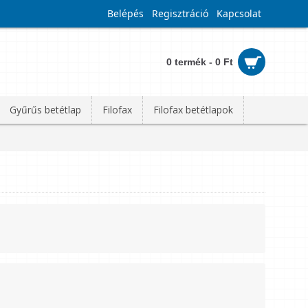
Belépés
Regisztráció
Kapcsolat
0 termék - 0 Ft
Gyűrűs betétlap
Filofax
Filofax betétlapok