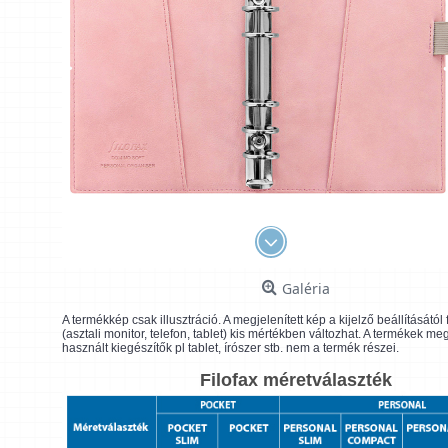
Galéria
A termékkép csak illusztráció. A megjelenített kép a kijelző beállításátó
(asztali monitor, telefon, tablet) kis mértékben változhat. A termékek me
használt kiegészítők pl tablet, írószer stb. nem a termék részei.
Filofax méretválaszték