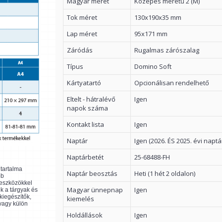
Magyar méret
Közepes méretű 2 (M)
Tok méret
130x190x35 mm
Lap méret
95x171 mm
Záródás
Rugalmas zárószalag
Típus
Domino Soft
Kártyatartó
Opcionálisan rendelhető
Eltelt - hátralévő
Igen
napok száma
Kontakt lista
Igen
Naptár
Igen (2026. ÉS 2025. évi naptá
Naptárbetét
25-68488-FH
ltartalma
Naptár beosztás
Heti (1 hét 2 oldalon)
bb
 eszközökkel
Magyar ünnepnap
Igen
k a tárgyak és
kiegészítők,
kiemelés
 vagy külön
Holdállások
Igen