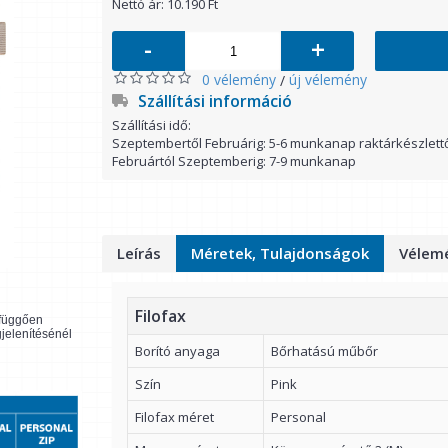
Nettó ár: 10.190 Ft
-
+
0 vélemény
új vélemény
/
Szállítási információ
Szállítási idő:
Szeptembertől Februárig: 5-6 munkanap raktárkészlett
Februártól Szeptemberig: 7-9 munkanap
Leírás
Méretek, Tulajdonságok
Vélemé
Filofax
l függően
gjelenítésénél
Borító anyaga
Bőrhatású műbőr
Szín
Pink
Filofax méret
Personal