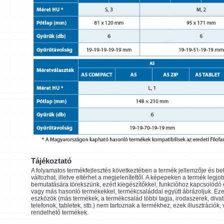
Tájékoztató
A folyamatos termékfejlesztés következtében a termék jellemzője és be
változhat, illetve eltérhet a megjelenítettől. A képepeken a termék legjo
bemutatására törekszünk, ezért kiegészítőkkel, funkcióhoz kapcsolódó
vagy más hasonló termékekkel, termékcsaláddal együtt ábrázoljuk. Eze
eszközök (más termékek, a termékcsalád többi tagja, irodaszerek, divat
telefonok, tabletek, stb.) nem tartoznak a termékhez, ezek illusztrációk,
rendelhető termékek.