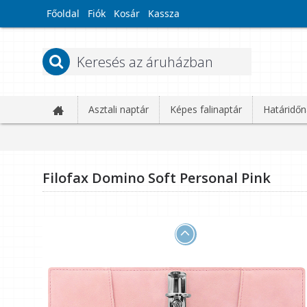
Főoldal
Fiók
Kosár
Kassza
Asztali naptár
Képes falinaptár
Határidőn
Filofax Domino Soft Personal Pink