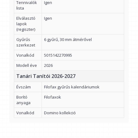
Tennivalók
Igen
lista
Elválasztó
Igen
lapok
(regiszter)
Gyűrűs
6 gyűrű, 30 mm átmérővel
szerkezet
Vonalkód
5015142270995
Modell éve
2026
Tanári Tanítói 2026-2027
Évszám
Filofax gyűrűs kalendáriumok
Borító
Filofaxok
anyaga
Vonalkód
Domino kollekció