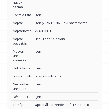
napok
száma
Kontakt lista
Igen
Naptár
Igen (2026. ÉS 2025. évi naptárbetét)
Naptárbetét
25-68588-FH
Naptár
Heti (1 hét 2 oldalon)
beosztás
Magyar
Igen
ünnepnap
kiemelés
Holdállások
Igen
Jegyzettömb
Jegyzettömb tartó
Nemzetközi
Igen
ünnepek
Névnapok
Igen
Térkép
Opcionálisan rendelhető (FX-341904)