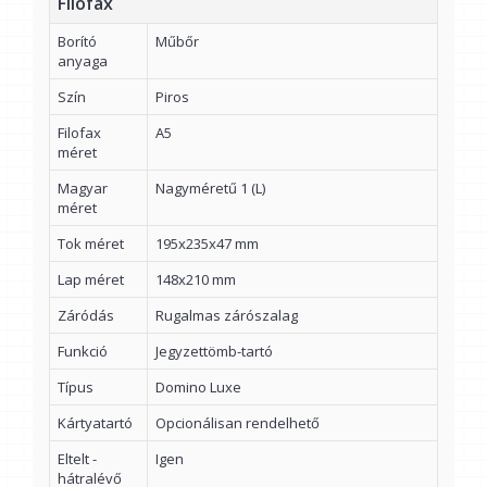
Filofax
Borító
Műbőr
anyaga
Szín
Piros
Filofax
A5
méret
Magyar
Nagyméretű 1 (L)
méret
Tok méret
195x235x47 mm
Lap méret
148x210 mm
Záródás
Rugalmas zárószalag
Funkció
Jegyzettömb-tartó
Típus
Domino Luxe
Kártyatartó
Opcionálisan rendelhető
Eltelt -
Igen
hátralévő