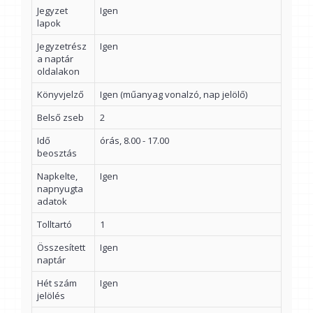
Jegyzet
Igen
lapok
Jegyzetrész
Igen
a naptár
oldalakon
Könyvjelző
Igen (műanyag vonalzó, nap jelölő)
Belső zseb
2
Idő
órás, 8.00 - 17.00
beosztás
Napkelte,
Igen
napnyugta
adatok
Tolltartó
1
Összesített
Igen
naptár
Hét szám
Igen
jelölés