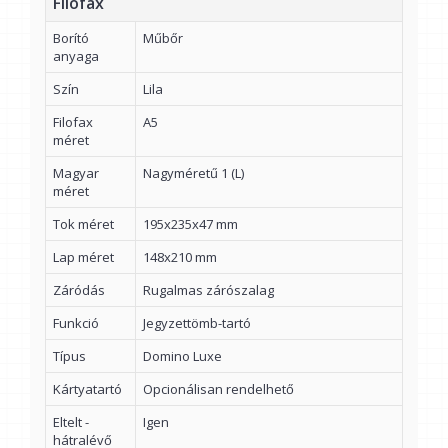
Filofax
Borító
Műbőr
anyaga
Szín
Lila
Filofax
A5
méret
Magyar
Nagyméretű 1 (L)
méret
Tok méret
195x235x47 mm
Lap méret
148x210 mm
Záródás
Rugalmas zárószalag
Funkció
Jegyzettömb-tartó
Típus
Domino Luxe
Kártyatartó
Opcionálisan rendelhető
Eltelt -
Igen
hátralévő