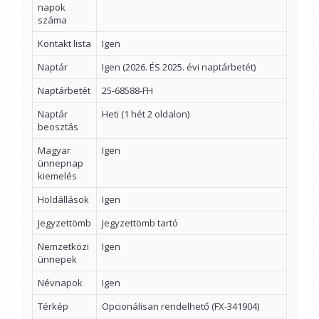
napok
száma
Kontakt lista
Igen
Naptár
Igen (2026. ÉS 2025. évi naptárbetét)
Naptárbetét
25-68588-FH
Naptár
Heti (1 hét 2 oldalon)
beosztás
Magyar
Igen
ünnepnap
kiemelés
Holdállások
Igen
Jegyzettömb
Jegyzettömb tartó
Nemzetközi
Igen
ünnepek
Névnapok
Igen
Térkép
Opcionálisan rendelhető (FX-341904)