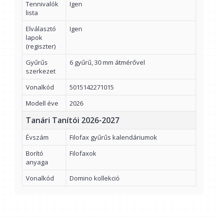
Tennivalók
Igen
lista
Elválasztó
Igen
lapok
(regiszter)
Gyűrűs
6 gyűrű, 30 mm átmérővel
szerkezet
Vonalkód
5015142271015
Modell éve
2026
Tanári Tanítói 2026-2027
Évszám
Filofax gyűrűs kalendáriumok
Borító
Filofaxok
anyaga
Vonalkód
Domino kollekció