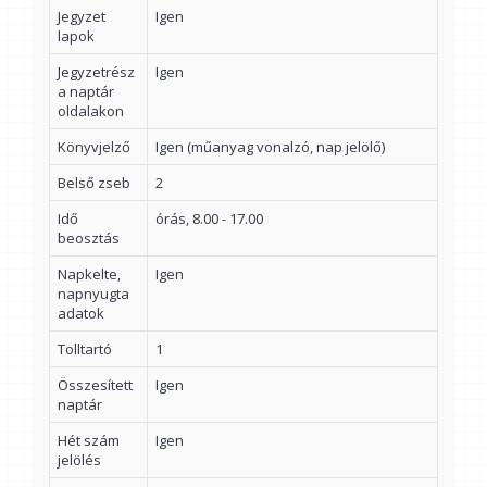
Jegyzet
Igen
lapok
Jegyzetrész
Igen
a naptár
oldalakon
Könyvjelző
Igen (műanyag vonalzó, nap jelölő)
Belső zseb
2
Idő
órás, 8.00 - 17.00
beosztás
Napkelte,
Igen
napnyugta
adatok
Tolltartó
1
Összesített
Igen
naptár
Hét szám
Igen
jelölés