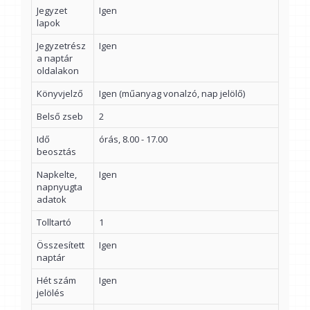
Jegyzet
Igen
lapok
Jegyzetrész
Igen
a naptár
oldalakon
Könyvjelző
Igen (műanyag vonalzó, nap jelölő)
Belső zseb
2
Idő
órás, 8.00 - 17.00
beosztás
Napkelte,
Igen
napnyugta
adatok
Tolltartó
1
Összesített
Igen
naptár
Hét szám
Igen
jelölés