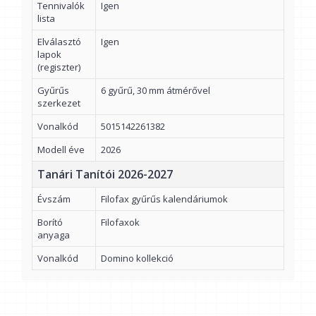
Tennivalók
Igen
lista
Elválasztó
Igen
lapok
(regiszter)
Gyűrűs
6 gyűrű, 30 mm átmérővel
szerkezet
Vonalkód
5015142261382
Modell éve
2026
Tanári Tanítói 2026-2027
Évszám
Filofax gyűrűs kalendáriumok
Borító
Filofaxok
anyaga
Vonalkód
Domino kollekció