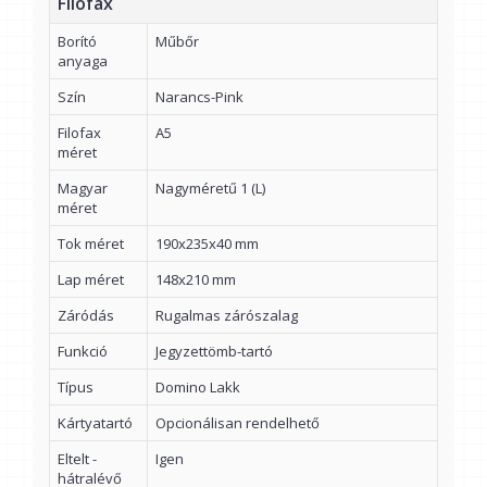
Filofax
Borító
Műbőr
anyaga
Szín
Narancs-Pink
Filofax
A5
méret
Magyar
Nagyméretű 1 (L)
méret
Tok méret
190x235x40 mm
Lap méret
148x210 mm
Záródás
Rugalmas zárószalag
Funkció
Jegyzettömb-tartó
Típus
Domino Lakk
Kártyatartó
Opcionálisan rendelhető
Eltelt -
Igen
hátralévő