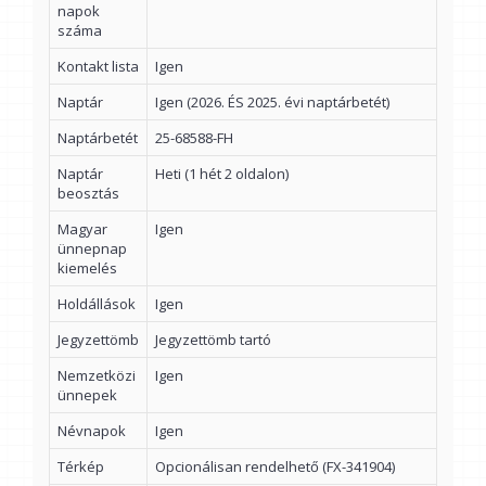
napok
száma
Kontakt lista
Igen
Naptár
Igen (2026. ÉS 2025. évi naptárbetét)
Naptárbetét
25-68588-FH
Naptár
Heti (1 hét 2 oldalon)
beosztás
Magyar
Igen
ünnepnap
kiemelés
Holdállások
Igen
Jegyzettömb
Jegyzettömb tartó
Nemzetközi
Igen
ünnepek
Névnapok
Igen
Térkép
Opcionálisan rendelhető (FX-341904)