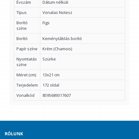
Évszám
Dátum nélküli
Típus
Vonalas Notesz
Borító
Figs
színe
Borító
Keménytáblás borító
Papír színe
Krém (Chamois)
Nyomtatás
Szürke
színe
Méret (cm)
13x21 cm
Terjedelem
172 oldal
Vonalkód
8595689317607
RÓLUNK