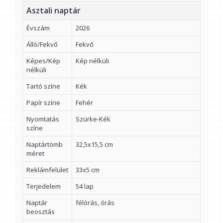
Asztali naptár
Évszám
2026
Álló/Fekvő
Fekvő
Képes/Kép
Kép nélküli
nélküli
Tartó színe
Kék
Papír színe
Fehér
Nyomtatás
Szürke-Kék
színe
Naptártömb
32,5x15,5 cm
méret
Reklámfelület
33x5 cm
Terjedelem
54 lap
Naptár
félórás, órás
beosztás