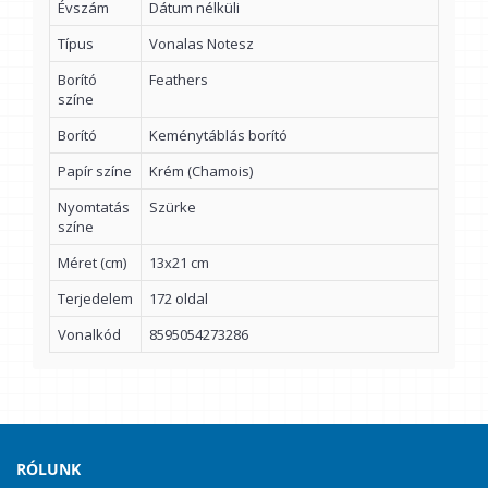
Évszám
Dátum nélküli
Típus
Vonalas Notesz
Borító
Feathers
színe
Borító
Keménytáblás borító
Papír színe
Krém (Chamois)
Nyomtatás
Szürke
színe
Méret (cm)
13x21 cm
Terjedelem
172 oldal
Vonalkód
8595054273286
RÓLUNK