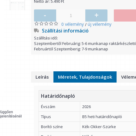
Nettó ár: 5.490 Ft
-
+
0 vélemény
új vélemény
/
Szállítási információ
Szállítási idő:
Szeptembertől Februárig: 5-6 munkanap raktárkészlett
Februártól Szeptemberig: 7-9 munkanap
Leírás
Méretek, Tulajdonságok
Vélemé
Határidőnapló
Évszám
2026
l függően
Típus
B5 heti határidőnapló
gjelenítésénél
Borító színe
Kék-Okker-Szürke