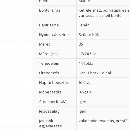
Borító
Műbőr
Borító leírás
Kétféle, matt, bőrhatású és 
varrással díszített borító
Papír színe
Fehér
Nyomtatás színe
Szürke-Kék
Méret
B5
Méret (cm)
17x24,5 cm
Terjedelem
144 oldal
Elrendezés
Heti, 1 hét / 2 oldal
Naptár beosztás
félórás
Időbeosztás
07-23 h
Sarokperforálás
Igen
Jelzőszalag
Igen
Javasolt
vakdombor nyomás, présfólia
egyediesítés