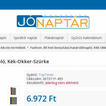
apló
Speditőr naptár
Plakátnaptár
Gyűrűs kalendárium
Akciós termékek
Fashion, B5 heti beosztású határidőnapló, Kék-Ok
pló, Kék-Okker-Szürke
Gyártó:
TopTimer
Cikkszám:
26T011F-495
Készletinfó:
Jelenleg nem elérhető
6.972 Ft