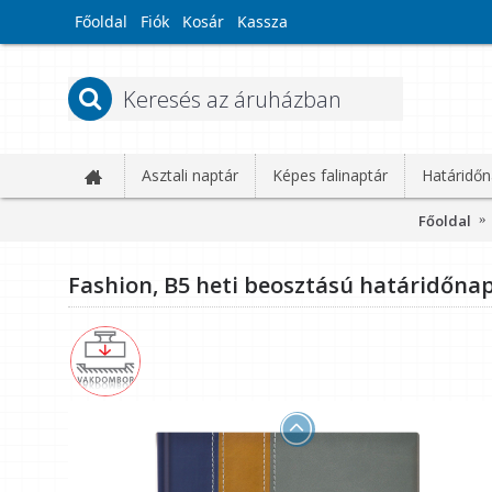
Főoldal
Fiók
Kosár
Kassza
Asztali naptár
Képes falinaptár
Határidőn
Főoldal
Fashion, B5 heti beosztású határidőna