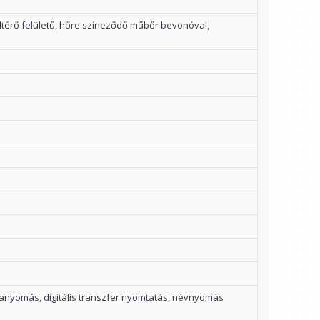
eltérő felületű, hőre színeződő műbőr bevonóval,
nyomás, digitális transzfer nyomtatás, névnyomás