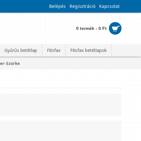
Belépés
Regisztráció
Kapcsolat
0 termék - 0 Ft
Gyűrűs betétlap
Filofax
Filofax betétlapok
ker-Szürke