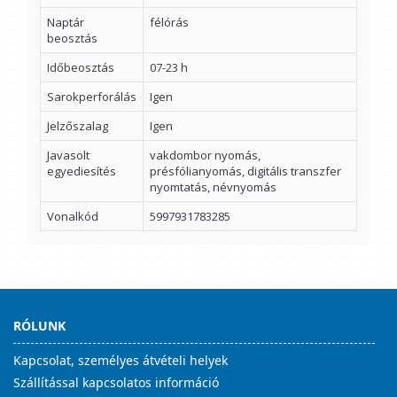
Naptár
félórás
beosztás
Időbeosztás
07-23 h
Sarokperforálás
Igen
Jelzőszalag
Igen
Javasolt
vakdombor nyomás,
egyediesítés
présfólianyomás, digitális transzfer
nyomtatás, névnyomás
Vonalkód
5997931783285
RÓLUNK
Kapcsolat, személyes átvételi helyek
Szállítással kapcsolatos információ