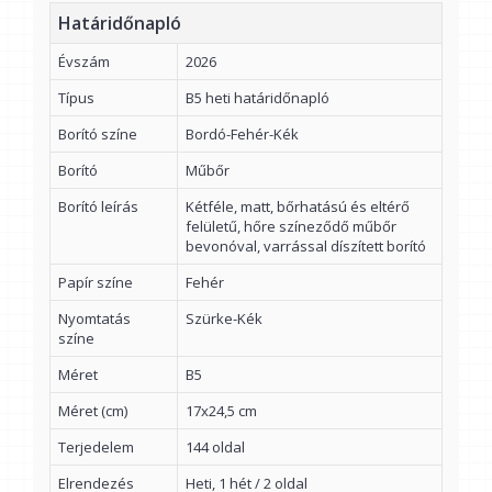
Határidőnapló
Évszám
2026
Típus
B5 heti határidőnapló
Borító színe
Bordó-Fehér-Kék
Borító
Műbőr
Borító leírás
Kétféle, matt, bőrhatású és eltérő
felületű, hőre színeződő műbőr
bevonóval, varrással díszített borító
Papír színe
Fehér
Nyomtatás
Szürke-Kék
színe
Méret
B5
Méret (cm)
17x24,5 cm
Terjedelem
144 oldal
Elrendezés
Heti, 1 hét / 2 oldal