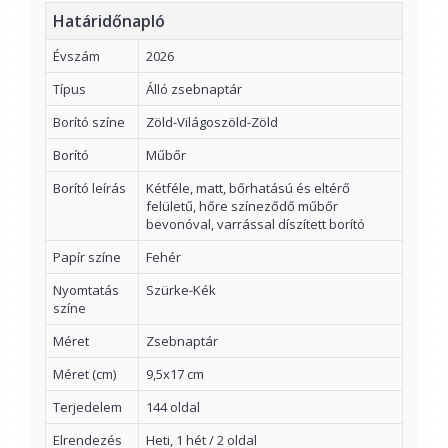
Határidőnapló
Évszám
2026
Típus
Álló zsebnaptár
Borító színe
Zöld-Világoszöld-Zöld
Borító
Műbőr
Borító leírás
Kétféle, matt, bőrhatású és eltérő
felületű, hőre színeződő műbőr
bevonóval, varrással díszített borító
Papír színe
Fehér
Nyomtatás
Szürke-Kék
színe
Méret
Zsebnaptár
Méret (cm)
9,5x17 cm
Terjedelem
144 oldal
Elrendezés
Heti, 1 hét / 2 oldal