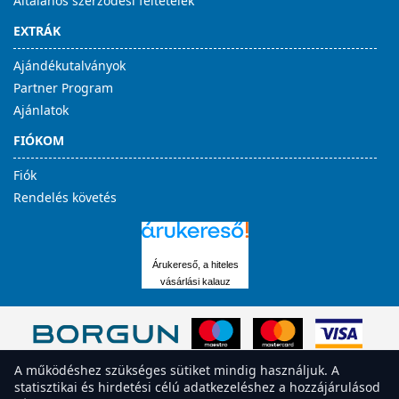
Általános szerződési feltételek
EXTRÁK
Ajándékutalványok
Partner Program
Ajánlatok
FIÓKOM
Fiók
Rendelés követés
Árukereső, a hiteles
vásárlási kalauz
A működéshez szükséges sütiket mindig használjuk. A
statisztikai és hirdetési célú adatkezeléshez a hozzájárulásod