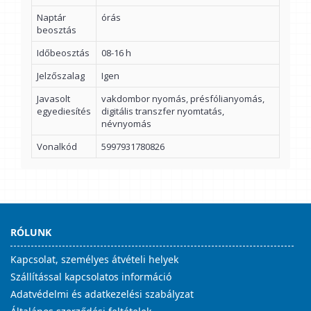
Naptár
órás
beosztás
Időbeosztás
08-16 h
Jelzőszalag
Igen
Javasolt
vakdombor nyomás, présfólianyomás,
egyediesítés
digitális transzfer nyomtatás,
névnyomás
Vonalkód
5997931780826
RÓLUNK
Kapcsolat, személyes átvételi helyek
Szállítással kapcsolatos információ
Adatvédelmi és adatkezelési szabályzat