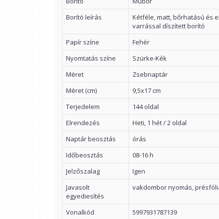
Borító
Műbőr
Borító leírás
Kétféle, matt, bőrhatású és 
varrással díszített borító
Papír színe
Fehér
Nyomtatás színe
Szürke-Kék
Méret
Zsebnaptár
Méret (cm)
9,5x17 cm
Terjedelem
144 oldal
Elrendezés
Heti, 1 hét / 2 oldal
Naptár beosztás
órás
Időbeosztás
08-16 h
Jelzőszalag
Igen
Javasolt
vakdombor nyomás, présfólia
egyediesítés
Vonalkód
5997931787139