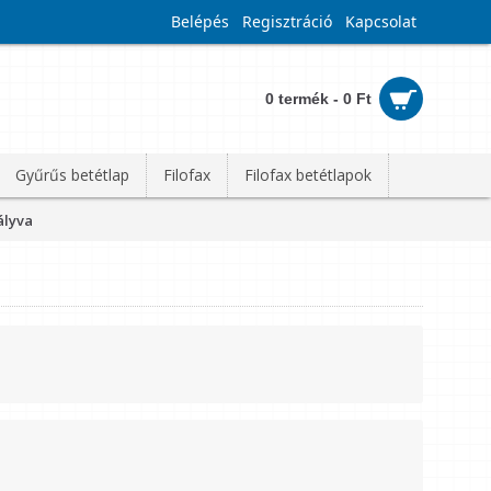
Belépés
Regisztráció
Kapcsolat
0 termék - 0 Ft
Gyűrűs betétlap
Filofax
Filofax betétlapok
ályva