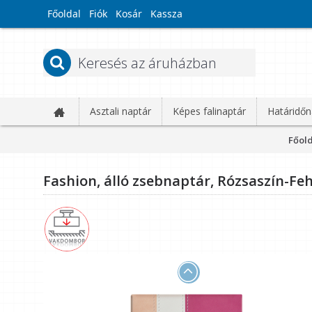
Főoldal
Fiók
Kosár
Kassza
Asztali naptár
Képes falinaptár
Határidőn
Főol
Fashion, álló zsebnaptár, Rózsaszín-Fe