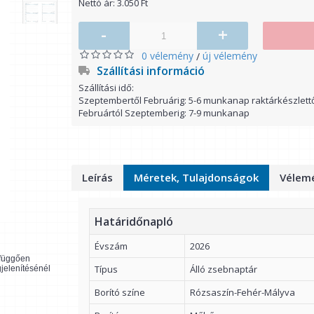
Nettó ár: 3.050 Ft
-
+
0 vélemény
új vélemény
/
Szállítási információ
Szállítási idő:
Szeptembertől Februárig: 5-6 munkanap raktárkészlett
Februártól Szeptemberig: 7-9 munkanap
Leírás
Méretek, Tulajdonságok
Vélemé
Határidőnapló
Évszám
2026
l függően
Típus
Álló zsebnaptár
gjelenítésénél
Borító színe
Rózsaszín-Fehér-Mályva