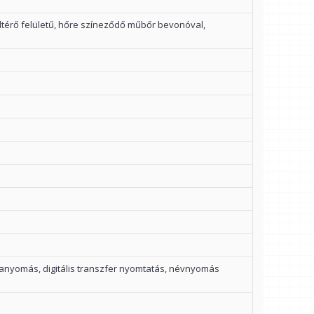
eltérő felületű, hőre színeződő műbőr bevonóval,
nyomás, digitális transzfer nyomtatás, névnyomás