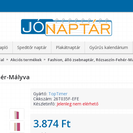
apló
Speditőr naptár
Plakátnaptár
Gyűrűs kalendárium
dal
Akciós termékek
Fashion, álló zsebnaptár, Rózsaszín-Fehér-M
hér-Mályva
Gyártó:
TopTimer
Cikkszám:
26T035F-EFE
Készletinfó:
Jelenleg nem elérhető
3.874 Ft