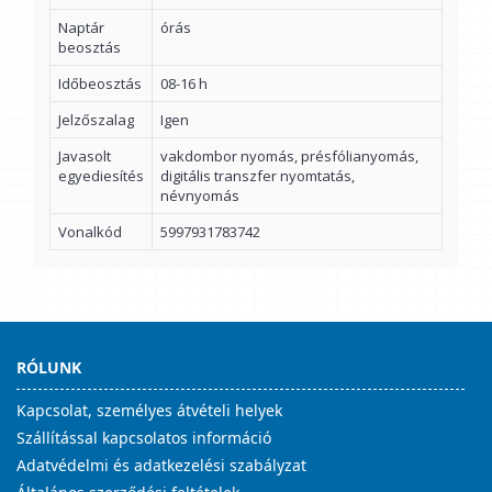
Naptár
órás
beosztás
Időbeosztás
08-16 h
Jelzőszalag
Igen
Javasolt
vakdombor nyomás, présfólianyomás,
egyediesítés
digitális transzfer nyomtatás,
névnyomás
Vonalkód
5997931783742
RÓLUNK
Kapcsolat, személyes átvételi helyek
Szállítással kapcsolatos információ
Adatvédelmi és adatkezelési szabályzat