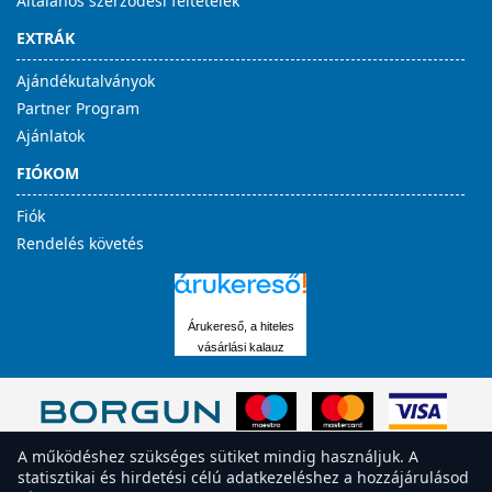
Általános szerződési feltételek
EXTRÁK
Ajándékutalványok
Partner Program
Ajánlatok
FIÓKOM
Fiók
Rendelés követés
Árukereső, a hiteles
vásárlási kalauz
A működéshez szükséges sütiket mindig használjuk. A
statisztikai és hirdetési célú adatkezeléshez a hozzájárulásod