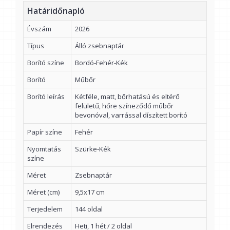
Határidőnapló
Évszám
2026
Típus
Álló zsebnaptár
Borító színe
Bordó-Fehér-Kék
Borító
Műbőr
Borító leírás
Kétféle, matt, bőrhatású és eltérő
felületű, hőre színeződő műbőr
bevonóval, varrással díszített borító
Papír színe
Fehér
Nyomtatás
Szürke-Kék
színe
Méret
Zsebnaptár
Méret (cm)
9,5x17 cm
Terjedelem
144 oldal
Elrendezés
Heti, 1 hét / 2 oldal