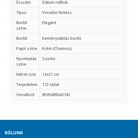
Évszám
Dátum nélküli
Típus
Vonalas Notesz
Borító
Elegant
színe
Borító
Keménytáblás borító
Papír színe
Krém (Chamois)
Nyomtatás
Szürke
színe
Méret (cm)
13x21 cm
Terjedelem
172 oldal
Vonalkód
8595689343743
RÓLUNK