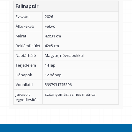
Falinaptár
Évszám
2026
Álló/Fekvő
Fekvő
Méret
42x31 cm
Reklámfelület
42x5 cm
Naptárháló
Magyar, névnapokkal
Terjedelem
14 lap
Hónapok
12 hónap
Vonalkód
5997931775396
Javasolt
szitanyomás, színes matrica
egyediesítés