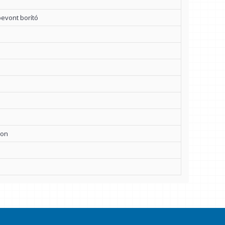
bevont borító
lon