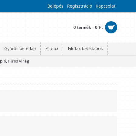
Belépés
Regisztráció
Kapcsolat
0 termék - 0 Ft
Gyűrűs betétlap
Filofax
Filofax betétlapok
pló, Piros Virág