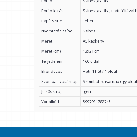
Borító
Színes grafika
Borító leírás
Színes grafika, matt fóliával 
Papír színe
Fehér
Nyomtatás színe
Színes
Méret
A5 keskeny
Méret (cm)
13x21 cm
Terjedelem
160 oldal
Elrendezés
Heti, 1 hét / 1 oldal
Szombat, vasárnap
Szombat, vasárnap egy olda
Jelzőszalag
Igen
Vonalkód
5997931782745