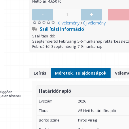
Nettó ár: 4.650 Ft
-
+
0 vélemény
új vélemény
/
Szállítási információ
Szállítási idő:
Szeptembertől Februárig: 5-6 munkanap raktárkészlett
Februártól Szeptemberig: 7-9 munkanap
Leírás
Méretek, Tulajdonságok
Vélemé
Határidőnapló
l függően
gjelenítésénél
Évszám
2026
Típus
A5 Heti határidőnapló
Borító színe
Piros Virág