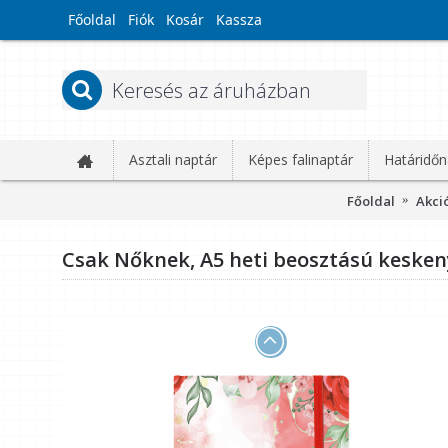
Főoldal
Fiók
Kosár
Kassza
Asztali naptár
Képes falinaptár
Határidőn
Főoldal
Akci
Csak Nőknek, A5 heti beosztású keskeny