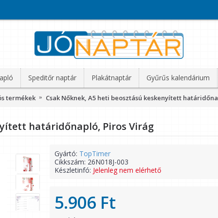
apló
Speditőr naptár
Plakátnaptár
Gyűrűs kalendárium
ós termékek
Csak Nőknek, A5 heti beosztású keskenyített határidőna
ített határidőnapló, Piros Virág
Gyártó:
TopTimer
Cikkszám:
26N018J-003
Készletinfó:
Jelenleg nem elérhető
5.906 Ft