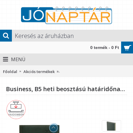
0 termék - 0 Ft
MENÜ
Főoldal
Akciós termékek
Business, B5 heti beosztású határidőn
Business, B5 heti beosztású határidőnapló, Zöld