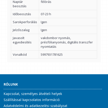
Naptár
félórás
beosztás
Időbeosztás
07-23 h
Sarokperforálás
Igen
Jelzőszalag
Igen
Javasolt
vakdombor nyomás,
egyediesítés
présfólianyomás, digitális transzfer
nyomtatás
Vonalkód
5997931781625
RÓLUNK
Kapcsolat, személyes átvételi helyek
Szállítással kapcsolatos információ
Adatvédelmi és adatkezelési szabályzat