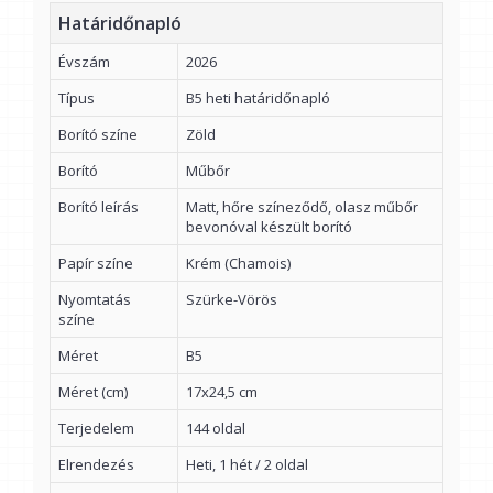
Határidőnapló
Évszám
2026
Típus
B5 heti határidőnapló
Borító színe
Zöld
Borító
Műbőr
Borító leírás
Matt, hőre színeződő, olasz műbőr
bevonóval készült borító
Papír színe
Krém (Chamois)
Nyomtatás
Szürke-Vörös
színe
Méret
B5
Méret (cm)
17x24,5 cm
Terjedelem
144 oldal
Elrendezés
Heti, 1 hét / 2 oldal