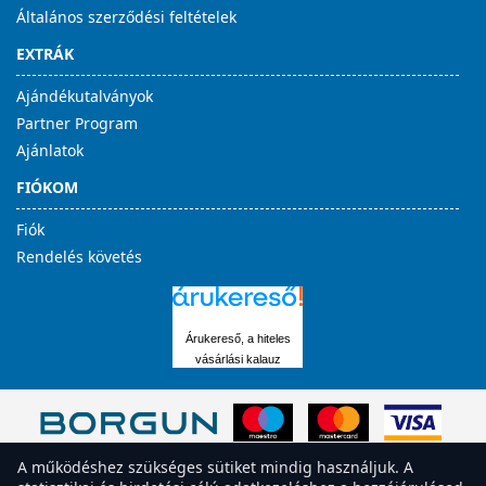
Általános szerződési feltételek
EXTRÁK
Ajándékutalványok
Partner Program
Ajánlatok
FIÓKOM
Fiók
Rendelés követés
Árukereső, a hiteles
vásárlási kalauz
A működéshez szükséges sütiket mindig használjuk. A