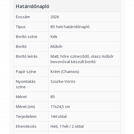
Határidőnapló
Évszám
2026
Típus
B5 heti határidőnapló
Borító színe
Kék
Borító
Műbőr
Borító leírás
Matt, hőre színeződő, olasz műbőr
bevonóval készült borító
Papír színe
Krém (Chamois)
Nyomtatás
Szürke-Vörös
színe
Méret
B5
Méret (cm)
17x24,5 cm
Terjedelem
144 oldal
Elrendezés
Heti, 1 hét / 2 oldal