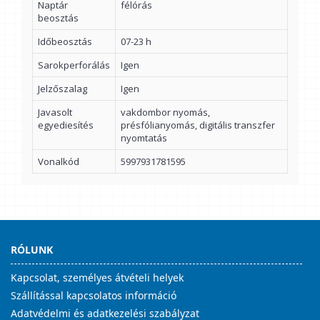
Naptár
félórás
beosztás
Időbeosztás
07-23 h
Sarokperforálás
Igen
Jelzőszalag
Igen
Javasolt
vakdombor nyomás,
egyediesítés
présfólianyomás, digitális transzfer
nyomtatás
Vonalkód
5997931781595
RÓLUNK
Kapcsolat, személyes átvételi helyek
Szállítással kapcsolatos információ
Adatvédelmi és adatkezelési szabályzat