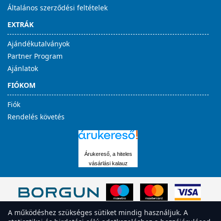
Általános szerződési feltételek
EXTRÁK
Ajándékutalványok
Partner Program
Ajánlatok
FIÓKOM
Fiók
Rendelés követés
Árukereső, a hiteles
vásárlási kalauz
A működéshez szükséges sütiket mindig használjuk. A