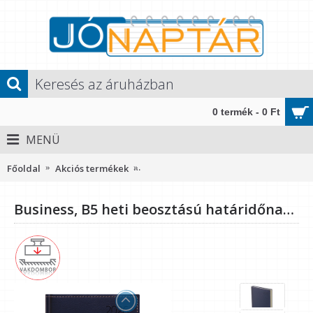
0 termék - 0 Ft
MENÜ
Főoldal
Akciós termékek
Business, B5 heti beosztású határidőn
Business, B5 heti beosztású határidőnapló, Kék