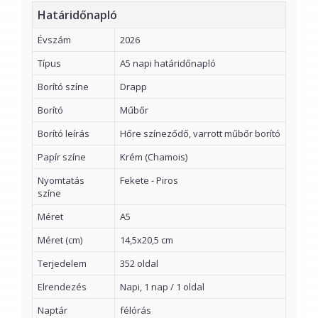
Határidőnapló
Évszám
2026
Típus
A5 napi határidőnapló
Borító színe
Drapp
Borító
Műbőr
Borító leírás
Hőre színeződő, varrott műbőr borító
Papír színe
Krém (Chamois)
Nyomtatás
Fekete - Piros
színe
Méret
A5
Méret (cm)
14,5x20,5 cm
Terjedelem
352 oldal
Elrendezés
Napi, 1 nap / 1 oldal
Naptár
félórás