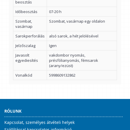
beosztás
Időbeosztás
07-20 h
Szombat,
Szombat, vasárnap egy oldalon
vasárnap
Sarokperforálás
alsó sarok, a hét jelölésével
Jelzőszalag
Igen
Javasolt
vakdombor nyomás,
egyediesítés
présfólianyomás, fémsarok
(arany/ezüst)
Vonalkód
5998609132862
RÓLUNK
Kapcsolat, személyes átvételi helyek
Szállítással kapcsolatos információ