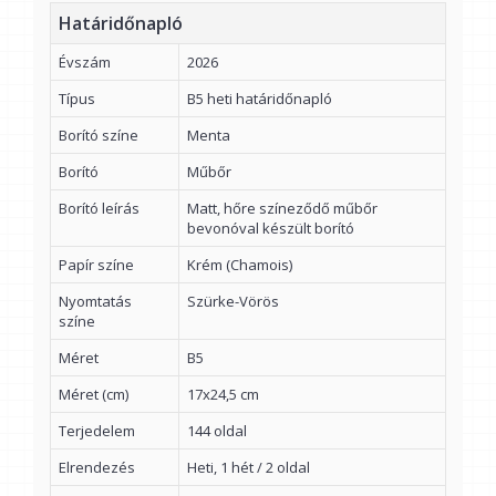
Határidőnapló
Évszám
2026
Típus
B5 heti határidőnapló
Borító színe
Menta
Borító
Műbőr
Borító leírás
Matt, hőre színeződő műbőr
bevonóval készült borító
Papír színe
Krém (Chamois)
Nyomtatás
Szürke-Vörös
színe
Méret
B5
Méret (cm)
17x24,5 cm
Terjedelem
144 oldal
Elrendezés
Heti, 1 hét / 2 oldal