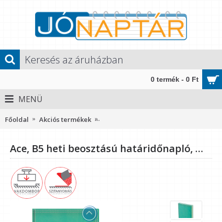
0 termék - 0 Ft
MENÜ
Főoldal
Akciós termékek
Ace, B5 heti beosztású határidőnapló
Ace, B5 heti beosztású határidőnapló, Menta