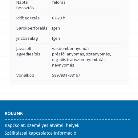
Naptár
félórás
beosztás
Időbeosztás
07-23 h
Sarokperforálás
Igen
Jelzőszalag
Igen
Javasolt
vakdombor nyomás,
egyediesítés
présfólianyomás, szitanyomás,
digitális transzfer nyomtatás,
névnyomás
Vonalkód
5997931788167
RÓLUNK
Kapcsolat, személyes átvételi helyek
Szállítással kapcsolatos információ