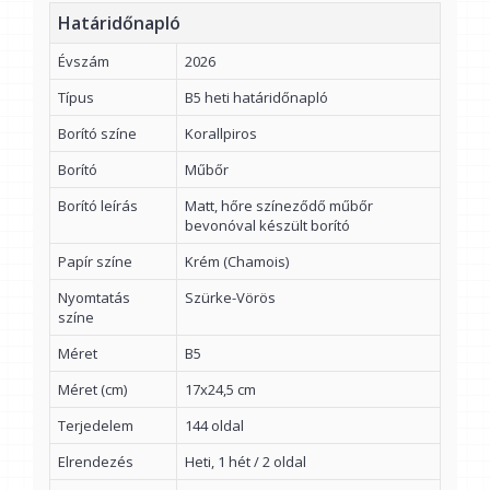
Határidőnapló
Évszám
2026
Típus
B5 heti határidőnapló
Borító színe
Korallpiros
Borító
Műbőr
Borító leírás
Matt, hőre színeződő műbőr
bevonóval készült borító
Papír színe
Krém (Chamois)
Nyomtatás
Szürke-Vörös
színe
Méret
B5
Méret (cm)
17x24,5 cm
Terjedelem
144 oldal
Elrendezés
Heti, 1 hét / 2 oldal