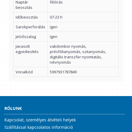
Naptár
félórás
beosztás
Időbeosztás
07-23 h
Sarokperforálás
Igen
Jelzőszalag
Igen
Javasolt
vakdombor nyomás,
egyediesítés
présfólianyomás, szitanyomás,
digitális transzfer nyomtatás,
névnyomás
Vonalkód
5997931787849
RÓLUNK
Kapcsolat, személyes átvételi helyek
Szállítással kapcsolatos információ