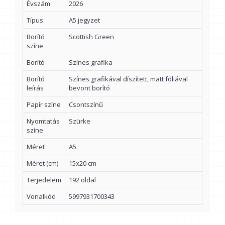
Évszám
2026
Típus
A5 jegyzet
Borító
Scottish Green
színe
Borító
Színes grafika
Borító
Színes grafikával díszített, matt fóliával
leírás
bevont borító
Papír színe
Csontszínű
Nyomtatás
Szürke
színe
Méret
A5
Méret (cm)
15x20 cm
Terjedelem
192 oldal
Vonalkód
5997931700343