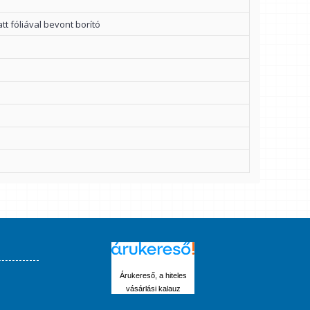
att fóliával bevont borító
Árukereső, a hiteles
vásárlási kalauz