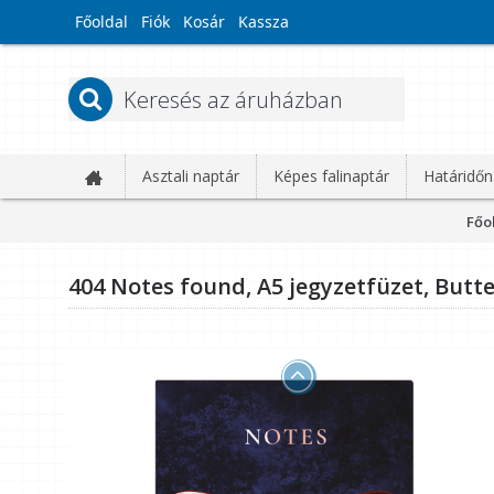
Főoldal
Fiók
Kosár
Kassza
Asztali naptár
Képes falinaptár
Határidőn
Főo
404 Notes found, A5 jegyzetfüzet, Butte