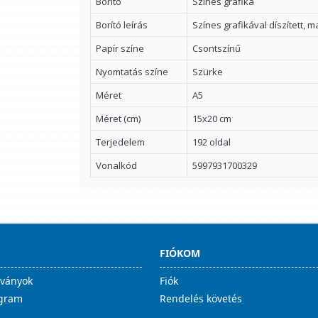
Borító
Színes grafika
Borító leírás
Színes grafikával díszített, m
Papír színe
Csontszínű
Nyomtatás színe
Szürke
Méret
A5
Méret (cm)
15x20 cm
Terjedelem
192 oldal
Vonalkód
5997931700329
FIÓKOM
lványok
Fiók
ogram
Rendelés követés