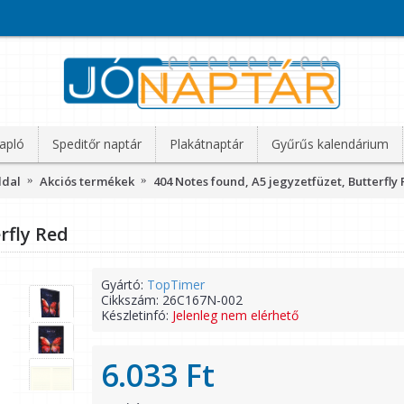
apló
Speditőr naptár
Plakátnaptár
Gyűrűs kalendárium
ldal
Akciós termékek
404 Notes found, A5 jegyzetfüzet, Butterfly
rfly Red
Gyártó:
TopTimer
Cikkszám:
26C167N-002
Készletinfó:
Jelenleg nem elérhető
6.033 Ft