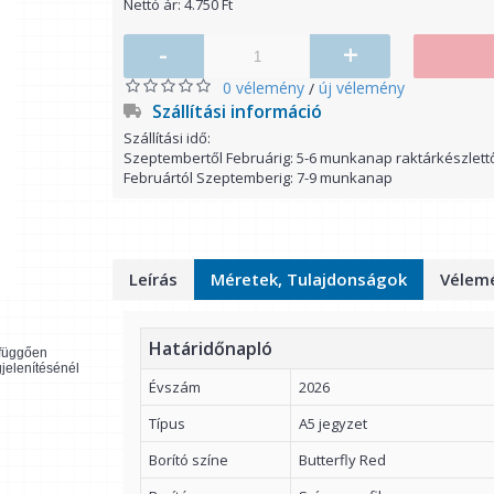
Nettó ár: 4.750 Ft
-
+
0 vélemény
új vélemény
/
Szállítási információ
Szállítási idő:
Szeptembertől Februárig: 5-6 munkanap raktárkészlett
Februártól Szeptemberig: 7-9 munkanap
Leírás
Méretek, Tulajdonságok
Vélemé
Határidőnapló
l függően
gjelenítésénél
Évszám
2026
Típus
A5 jegyzet
Borító színe
Butterfly Red