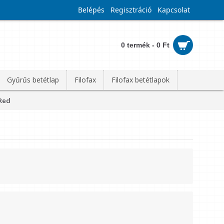
Belépés
Regisztráció
Kapcsolat
0 termék - 0 Ft
Gyűrűs betétlap
Filofax
Filofax betétlapok
 Red