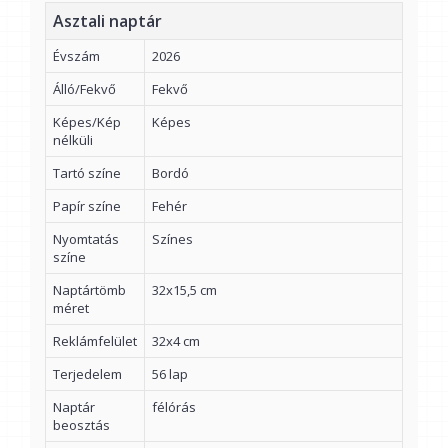
Asztali naptár
Évszám
2026
Álló/Fekvő
Fekvő
Képes/Kép
Képes
nélküli
Tartó színe
Bordó
Papír színe
Fehér
Nyomtatás
Színes
színe
Naptártömb
32x15,5 cm
méret
Reklámfelület
32x4 cm
Terjedelem
56 lap
Naptár
félórás
beosztás