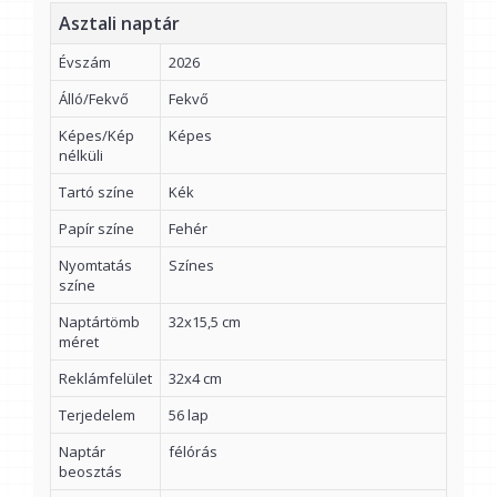
Asztali naptár
Évszám
2026
Álló/Fekvő
Fekvő
Képes/Kép
Képes
nélküli
Tartó színe
Kék
Papír színe
Fehér
Nyomtatás
Színes
színe
Naptártömb
32x15,5 cm
méret
Reklámfelület
32x4 cm
Terjedelem
56 lap
Naptár
félórás
beosztás