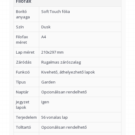
Filofax
Borító
Soft Touch fólia
anyaga
Szín
Dusk
Filofax
A4
méret
Lap méret
210x297 mm
Záródás
Rugalmas zárószalag
Funkció
Kivehető, áthelyezhető lapok
Típus
Garden
Naptár
Opcionálisan rendelhető
Jegyzet
Igen
lapok
Terjedelem
56 vonalas lap
Tolltartó
Opcionálisan rendelhető