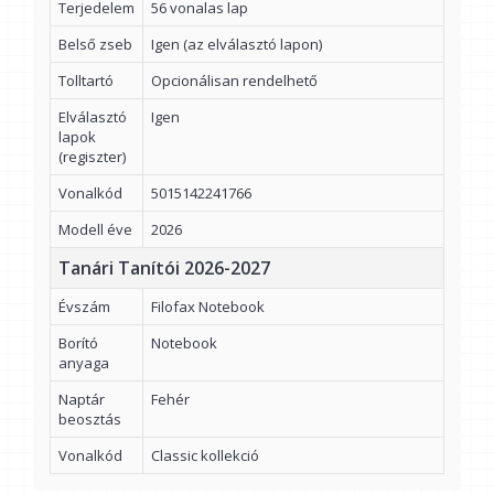
Terjedelem
56 vonalas lap
Belső zseb
Igen (az elválasztó lapon)
Tolltartó
Opcionálisan rendelhető
Elválasztó
Igen
lapok
(regiszter)
Vonalkód
5015142241766
Modell éve
2026
Tanári Tanítói 2026-2027
Évszám
Filofax Notebook
Borító
Notebook
anyaga
Naptár
Fehér
beosztás
Vonalkód
Classic kollekció