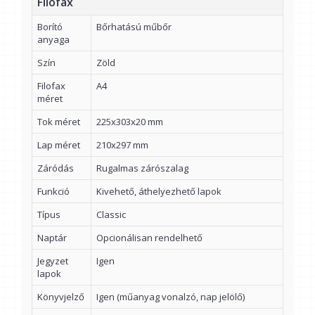
Filofax
Borító
Bőrhatású műbőr
anyaga
Szín
Zöld
Filofax
A4
méret
Tok méret
225x303x20 mm
Lap méret
210x297 mm
Záródás
Rugalmas zárószalag
Funkció
Kivehető, áthelyezhető lapok
Típus
Classic
Naptár
Opcionálisan rendelhető
Jegyzet
Igen
lapok
Könyvjelző
Igen (műanyag vonalzó, nap jelölő)