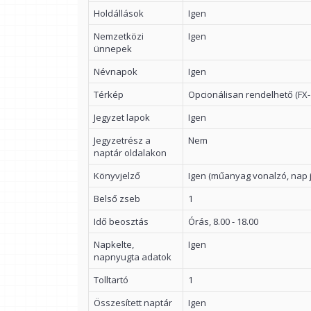
Holdállások
Igen
Nemzetközi
Igen
ünnepek
Névnapok
Igen
Térkép
Opcionálisan rendelhető (FX-
Jegyzet lapok
Igen
Jegyzetrész a
Nem
naptár oldalakon
Könyvjelző
Igen (műanyag vonalzó, nap j
Belső zseb
1
Idő beosztás
Órás, 8.00 - 18.00
Napkelte,
Igen
napnyugta adatok
Tolltartó
1
Összesített naptár
Igen