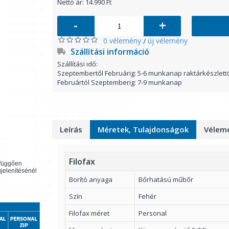
Nettó ár: 14.990 Ft
-
+
0 vélemény
új vélemény
/
Szállítási információ
Szállítási idő:
Szeptembertől Februárig: 5-6 munkanap raktárkészlett
Februártól Szeptemberig: 7-9 munkanap
Leírás
Méretek, Tulajdonságok
Vélemé
Filofax
l függően
gjelenítésénél
Borító anyaga
Bőrhatású műbőr
Szín
Fehér
Filofax méret
Personal