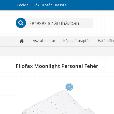
Főoldal
Fiók
Kosár
Kassza
Asztali naptár
Képes falinaptár
Határidőn
Filofax Moonlight Personal Fehér