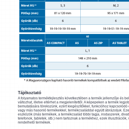
Tájékoztató
A folyamatos termékfejlesztés következtében a termék jellemzője és be
változhat, illetve eltérhet a megjelenítettől. A képepeken a termék legjo
bemutatására törekszünk, ezért kiegészítőkkel, funkcióhoz kapcsolódó
vagy más hasonló termékekkel, termékcsaláddal együtt ábrázoljuk. Eze
eszközök (más termékek, a termékcsalád többi tagja, irodaszerek, divat
telefonok, tabletek, stb.) nem tartoznak a termékhez, ezek illusztrációk,
rendelhető termékek.