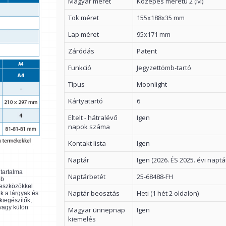
Magyar méret
Közepes méretű 2 (M)
Tok méret
155x188x35 mm
Lap méret
95x171 mm
Záródás
Patent
Funkció
Jegyzettömb-tartó
Típus
Moonlight
Kártyatartó
6
Eltelt - hátralévő
Igen
napok száma
Kontakt lista
Igen
Naptár
Igen (2026. ÉS 2025. évi naptá
ltartalma
Naptárbetét
25-68488-FH
bb
 eszközökkel
Naptár beosztás
Heti (1 hét 2 oldalon)
k a tárgyak és
kiegészítők,
 vagy külön
Magyar ünnepnap
Igen
kiemelés