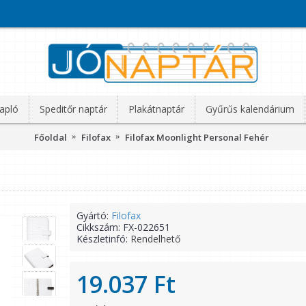
apló
Speditőr naptár
Plakátnaptár
Gyűrűs kalendárium
Főoldal
Filofax
Filofax Moonlight Personal Fehér
Gyártó:
Filofax
Cikkszám:
FX-022651
Készletinfó:
Rendelhető
19.037 Ft