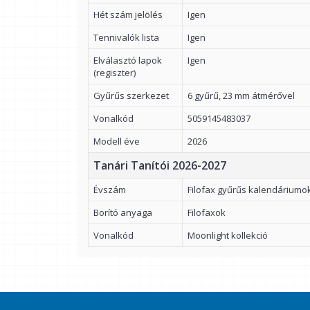
Hét szám jelölés
Igen
Tennivalók lista
Igen
Elválasztó lapok
Igen
(regiszter)
Gyűrűs szerkezet
6 gyűrű, 23 mm átmérővel
Vonalkód
5059145483037
Modell éve
2026
Tanári Tanítói 2026-2027
Évszám
Filofax gyűrűs kalendáriumo
Borító anyaga
Filofaxok
Vonalkód
Moonlight kollekció