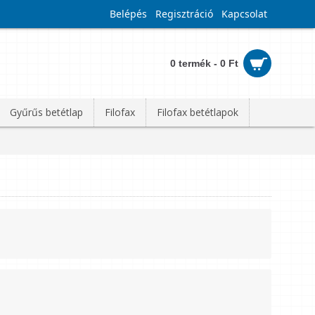
Belépés
Regisztráció
Kapcsolat
0 termék - 0 Ft
Gyűrűs betétlap
Filofax
Filofax betétlapok