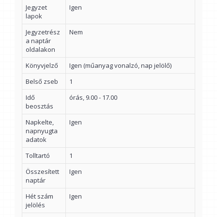
Jegyzet
Igen
lapok
Jegyzetrész
Nem
a naptár
oldalakon
Könyvjelző
Igen (műanyag vonalzó, nap jelölő)
Belső zseb
1
Idő
órás, 9.00 - 17.00
beosztás
Napkelte,
Igen
napnyugta
adatok
Tolltartó
1
Összesített
Igen
naptár
Hét szám
Igen
jelölés