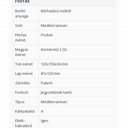
Filofax
Borító
Bőrhatású műbőr
anyaga
Szín
Mediterranean
Filofax
Pocket
méret
Magyar
Kisméretű 3 (S)
méret
Tok méret
132x150x34 mm
Lap méret
81x120 mm
Záródás
Patent
Funkció
Jegyzettömb-tartó
Típus
Mediterranean
Kártyatartó
4
Eltelt -
Igen
hátralévő