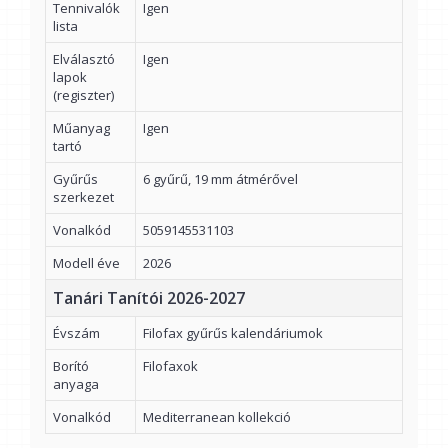
Tennivalók
Igen
lista
Elválasztó
Igen
lapok
(regiszter)
Műanyag
Igen
tartó
Gyűrűs
6 gyűrű, 19 mm átmérővel
szerkezet
Vonalkód
5059145531103
Modell éve
2026
Tanári Tanítói 2026-2027
Évszám
Filofax gyűrűs kalendáriumok
Borító
Filofaxok
anyaga
Vonalkód
Mediterranean kollekció