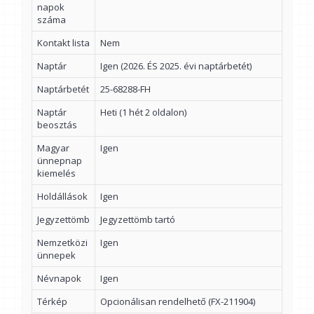
napok
száma
Kontakt lista
Nem
Naptár
Igen (2026. ÉS 2025. évi naptárbetét)
Naptárbetét
25-68288-FH
Naptár
Heti (1 hét 2 oldalon)
beosztás
Magyar
Igen
ünnepnap
kiemelés
Holdállások
Igen
Jegyzettömb
Jegyzettömb tartó
Nemzetközi
Igen
ünnepek
Névnapok
Igen
Térkép
Opcionálisan rendelhető (FX-211904)