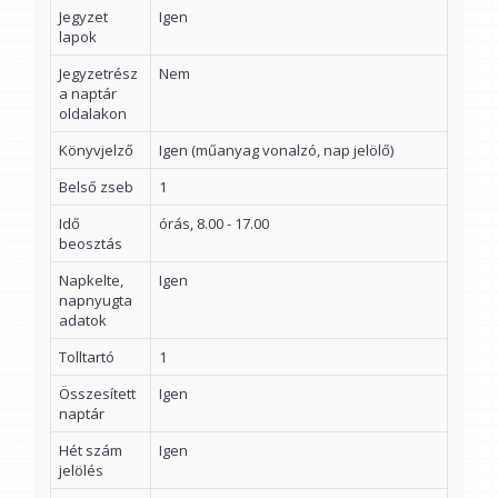
Jegyzet
Igen
lapok
Jegyzetrész
Nem
a naptár
oldalakon
Könyvjelző
Igen (műanyag vonalzó, nap jelölő)
Belső zseb
1
Idő
órás, 8.00 - 17.00
beosztás
Napkelte,
Igen
napnyugta
adatok
Tolltartó
1
Összesített
Igen
naptár
Hét szám
Igen
jelölés