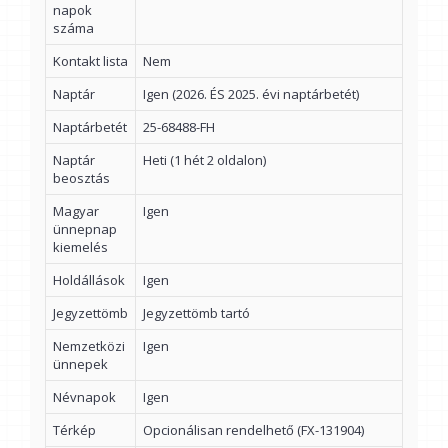
napok
száma
Kontakt lista
Nem
Naptár
Igen (2026. ÉS 2025. évi naptárbetét)
Naptárbetét
25-68488-FH
Naptár
Heti (1 hét 2 oldalon)
beosztás
Magyar
Igen
ünnepnap
kiemelés
Holdállások
Igen
Jegyzettömb
Jegyzettömb tartó
Nemzetközi
Igen
ünnepek
Névnapok
Igen
Térkép
Opcionálisan rendelhető (FX-131904)