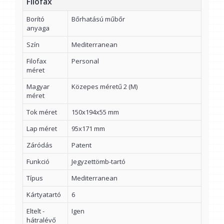
Filofax
Borító
Bőrhatású műbőr
anyaga
Szín
Mediterranean
Filofax
Personal
méret
Magyar
Közepes méretű 2 (M)
méret
Tok méret
150x194x55 mm
Lap méret
95x171 mm
Záródás
Patent
Funkció
Jegyzettömb-tartó
Típus
Mediterranean
Kártyatartó
6
Eltelt -
Igen
hátralévő