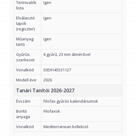
Tennivalók
Igen
lista
Elválasztó
Igen
lapok
(regiszter)
Műanyag
Igen
tartó
Gyűrűs
6 gyűrű, 23 mm átmérővel
szerkezet
Vonalkód
5059145531127
Modell éve
2026
Tanári Tanítói 2026-2027
Évszám
Filofax gyűrűs kalendáriumok
Borító
Filofaxok
anyaga
Vonalkód
Mediterranean kollekció