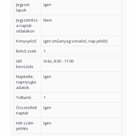
Jegyzet
Igen
lapok
Jegyzetrész
Nem
a naptár
oldalakon
Könyvjelző
Igen (műanyag vonalzó, nap jelölő)
Belső zseb
1
Idő
órás, 8.00 - 17.00
beosztás
Napkelte,
Igen
napnyugta
adatok
Tolltartó
1
Összesített
Igen
naptár
Hét szám
Igen
jelölés