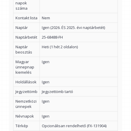
napok
száma
Kontakt lista
Nem
Naptár
Igen (2026. ÉS 2025. évi naptárbetét)
Naptárbetét
25-68488-FH
Naptár
Heti (1 hét 2 oldalon)
beosztás
Magyar
Igen
ünnepnap
kiemelés
Holdállások
Igen
Jegyzettömb
Jegyzettömb tartó
Nemzetközi
Igen
ünnepek
Névnapok
Igen
Térkép
Opcionálisan rendelhető (FX-131904)