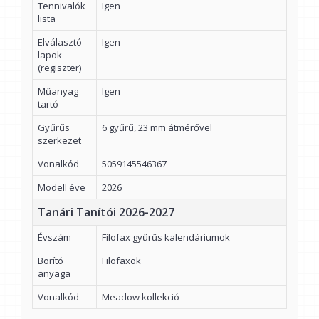
Tennivalók
Igen
lista
Elválasztó
Igen
lapok
(regiszter)
Műanyag
Igen
tartó
Gyűrűs
6 gyűrű, 23 mm átmérővel
szerkezet
Vonalkód
5059145546367
Modell éve
2026
Tanári Tanítói 2026-2027
Évszám
Filofax gyűrűs kalendáriumok
Borító
Filofaxok
anyaga
Vonalkód
Meadow kollekció