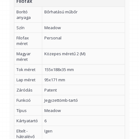
Filofax
Borító
Bőrhatású műbőr
anyaga
Szín
Meadow
Filofax
Personal
méret
Magyar
Közepes méretű 2 (M)
méret
Tok méret
155x188x35 mm
Lap méret
95x171 mm
Záródás
Patent
Funkció
Jegyzettömb-tartó
Típus
Meadow
Kártyatartó
6
Eltelt -
Igen
hátralévő