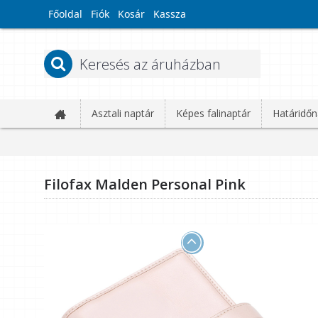
Főoldal
Fiók
Kosár
Kassza
Asztali naptár
Képes falinaptár
Határidőn
Filofax Malden Personal Pink