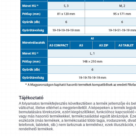
Tájékoztató
A folyamatos termékfejlesztés következtében a termék jellemzője és be
változhat, illetve eltérhet a megjelenítettől. A képepeken a termék legjo
bemutatására törekszünk, ezért kiegészítőkkel, funkcióhoz kapcsolódó
vagy más hasonló termékekkel, termékcsaláddal együtt ábrázoljuk. Eze
eszközök (más termékek, a termékcsalád többi tagja, irodaszerek, divat
telefonok, tabletek, stb.) nem tartoznak a termékhez, ezek illusztrációk,
rendelhető termékek.