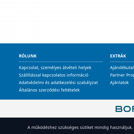
RÓLUNK
EXTRÁK
Kapcsolat, személyes átvételi helyek
Ajándékuta
Szállítással kapcsolatos információ
Partner Pr
Adatvédelmi és adatkezelési szabályzat
Ajánlatok
Általános szerződési feltételek
Süti-beállítások megnyitása
A működéshez szükséges sütiket mindig használjuk. A 