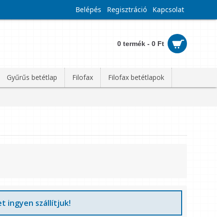
Belépés
Regisztráció
Kapcsolat
0 termék - 0 Ft
Gyűrűs betétlap
Filofax
Filofax betétlapok
t ingyen szállítjuk!