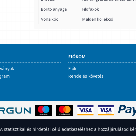
Borító anyaga
Filofaxok
Vonalkód
Malden kollekció
FIÓKOM
lványok
Fiók
ogram
Rendelés követés
statisztikai és hirdetési célú adatkezeléshez a hozzájárulásod kér