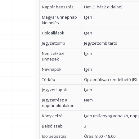
Naptár beosztás
Heti (1 hét 2 oldalon)
Magyar ünnepnap
Igen
kiemelés
Holdállások
Igen
Jegyzettömb
Jegyzettömb tartó
Nemzetközi
Igen
ünnepek
Névnapok
Igen
Térkép
Opcionálisan rendelhető (FX-
Jegyzet lapok
Igen
Jegyzetrész a
Nem
naptár oldalakon
Könyvjelző
Igen (műanyag vonalzó, nap j
Belső zseb
3
Idő beosztás
Órás, 8.00 - 18.00