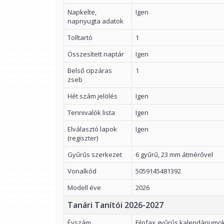
Napkelte,
Igen
napnyugta adatok
Tolltartó
1
Összesített naptár
Igen
Belső cipzáras
1
zseb
Hét szám jelölés
Igen
Tennivalók lista
Igen
Elválasztó lapok
Igen
(regiszter)
Gyűrűs szerkezet
6 gyűrű, 23 mm átmérővel
Vonalkód
5059145481392
Modell éve
2026
Tanári Tanítói 2026-2027
Évszám
Filofax gyűrűs kalendáriumo