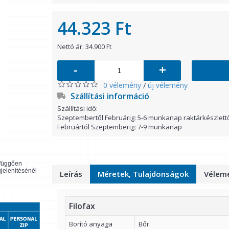
44.323 Ft
Nettó ár: 34.900 Ft
-
+
0 vélemény
új vélemény
/
Szállítási információ
Szállítási idő:
Szeptembertől Februárig: 5-6 munkanap raktárkészlett
Februártól Szeptemberig: 7-9 munkanap
l függően
gjelenítésénél
Leírás
Méretek, Tulajdonságok
Vélemé
Filofax
Borító anyaga
Bőr