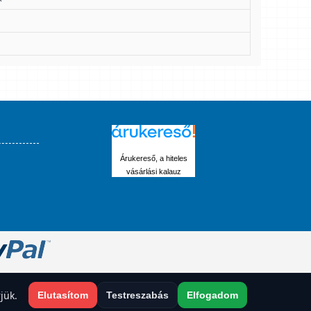
Árukereső, a hiteles
vásárlási kalauz
jük.
Elutasítom
Testreszabás
Elfogadom