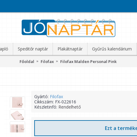
apló
Speditőr naptár
Plakátnaptár
Gyűrűs kalendárium
Főoldal
Filofax
Filofax Malden Personal Pink
Gyártó:
Filofax
Cikkszám:
FX-022616
Készletinfó:
Rendelhető
Ezt a terméke