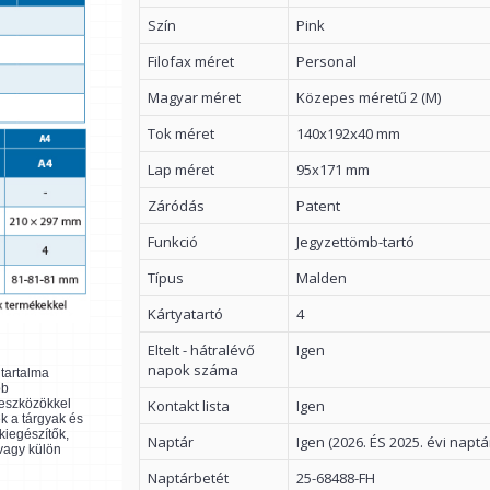
Szín
Pink
Filofax méret
Personal
Magyar méret
Közepes méretű 2 (M)
Tok méret
140x192x40 mm
Lap méret
95x171 mm
Záródás
Patent
Funkció
Jegyzettömb-tartó
Típus
Malden
Kártyatartó
4
Eltelt - hátralévő
Igen
napok száma
ltartalma
bb
Kontakt lista
Igen
 eszközökkel
k a tárgyak és
kiegészítők,
Naptár
Igen (2026. ÉS 2025. évi naptá
 vagy külön
Naptárbetét
25-68488-FH