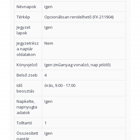
Névnapok
Igen
Térkép
Opcionálisan rendelhető (FX-211904)
Jegyzet
Igen
lapok
Jegyzetrész
Nem
a naptár
oldalakon
Könyvjelző
Igen (műanyag vonalzó, nap jelölő)
Belső zseb
4
Idő
órás, 9.00 - 17.00
beosztás
Napkelte,
Igen
napnyugta
adatok
Tolltartó
1
Összesített
Igen
naptár