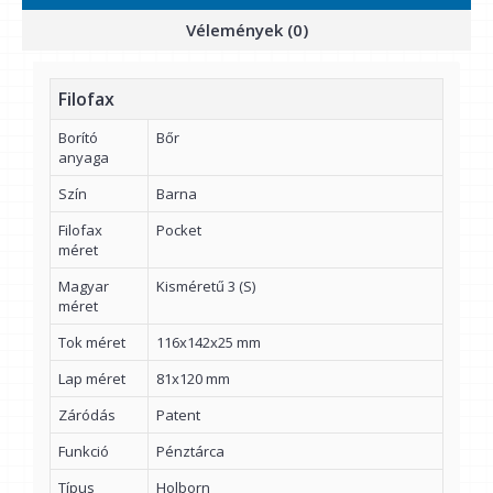
Vélemények (0)
Filofax
Borító
Bőr
anyaga
Szín
Barna
Filofax
Pocket
méret
Magyar
Kisméretű 3 (S)
méret
Tok méret
116x142x25 mm
Lap méret
81x120 mm
Záródás
Patent
Funkció
Pénztárca
Típus
Holborn