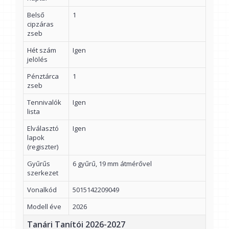
Belső
1
cipzáras
zseb
Hét szám
Igen
jelölés
Pénztárca
1
zseb
Tennivalók
Igen
lista
Elválasztó
Igen
lapok
(regiszter)
Gyűrűs
6 gyűrű, 19 mm átmérővel
szerkezet
Vonalkód
5015142209049
Modell éve
2026
Tanári Tanítói 2026-2027