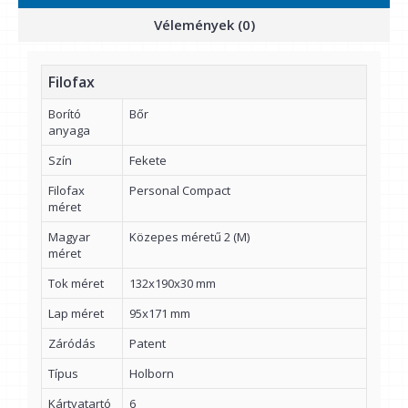
Vélemények (0)
Filofax
Borító
Bőr
anyaga
Szín
Fekete
Filofax
Personal Compact
méret
Magyar
Közepes méretű 2 (M)
méret
Tok méret
132x190x30 mm
Lap méret
95x171 mm
Záródás
Patent
Típus
Holborn
Kártyatartó
6