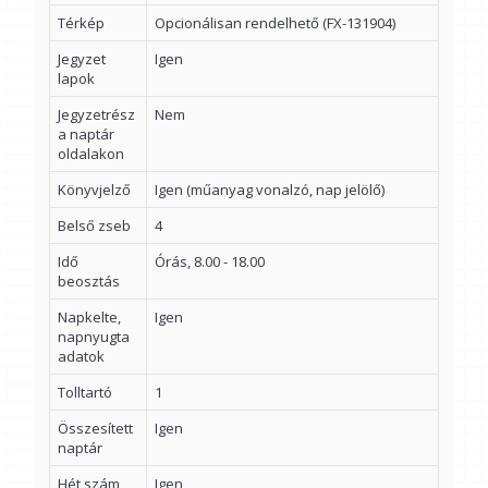
Térkép
Opcionálisan rendelhető (FX-131904)
Jegyzet
Igen
lapok
Jegyzetrész
Nem
a naptár
oldalakon
Könyvjelző
Igen (műanyag vonalzó, nap jelölő)
Belső zseb
4
Idő
Órás, 8.00 - 18.00
beosztás
Napkelte,
Igen
napnyugta
adatok
Tolltartó
1
Összesített
Igen
naptár
Hét szám
Igen