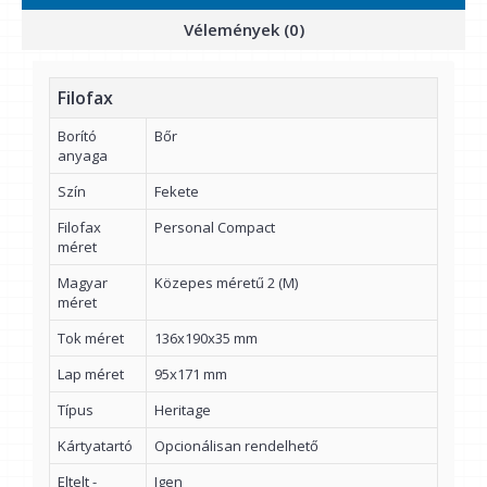
Vélemények (0)
Filofax
Borító
Bőr
anyaga
Szín
Fekete
Filofax
Personal Compact
méret
Magyar
Közepes méretű 2 (M)
méret
Tok méret
136x190x35 mm
Lap méret
95x171 mm
Típus
Heritage
Kártyatartó
Opcionálisan rendelhető
Eltelt -
Igen