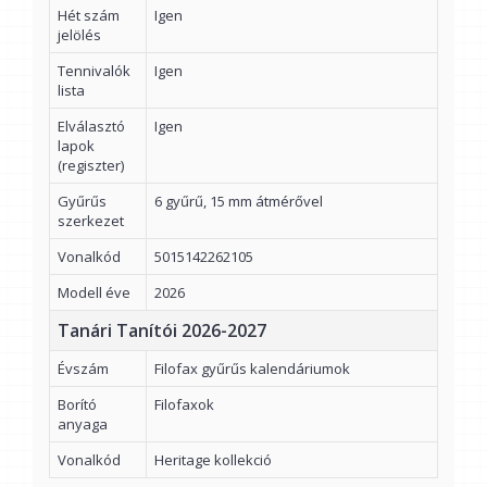
Hét szám
Igen
jelölés
Tennivalók
Igen
lista
Elválasztó
Igen
lapok
(regiszter)
Gyűrűs
6 gyűrű, 15 mm átmérővel
szerkezet
Vonalkód
5015142262105
Modell éve
2026
Tanári Tanítói 2026-2027
Évszám
Filofax gyűrűs kalendáriumok
Borító
Filofaxok
anyaga
Vonalkód
Heritage kollekció