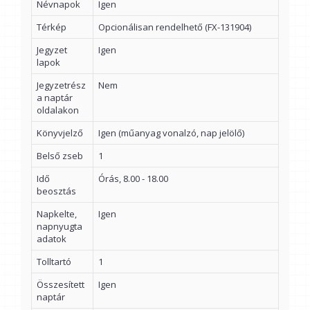
Névnapok
Igen
Térkép
Opcionálisan rendelhető (FX-131904)
Jegyzet
Igen
lapok
Jegyzetrész
Nem
a naptár
oldalakon
Könyvjelző
Igen (műanyag vonalzó, nap jelölő)
Belső zseb
1
Idő
Órás, 8.00 - 18.00
beosztás
Napkelte,
Igen
napnyugta
adatok
Tolltartó
1
Összesített
Igen
naptár