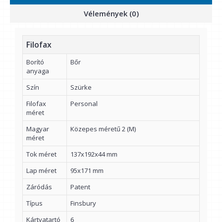
Vélemények (0)
Filofax
Borító
Bőr
anyaga
Szín
Szürke
Filofax
Personal
méret
Magyar
Közepes méretű 2 (M)
méret
Tok méret
137x192x44 mm
Lap méret
95x171 mm
Záródás
Patent
Típus
Finsbury
Kártyatartó
6