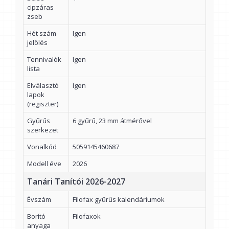
cipzáras
zseb
Hét szám
Igen
jelölés
Tennivalók
Igen
lista
Elválasztó
Igen
lapok
(regiszter)
Gyűrűs
6 gyűrű, 23 mm átmérővel
szerkezet
Vonalkód
5059145460687
Modell éve
2026
Tanári Tanítói 2026-2027
Évszám
Filofax gyűrűs kalendáriumok
Borító
Filofaxok
anyaga