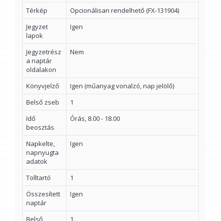
Térkép
Opcionálisan rendelhető (FX-131904)
Jegyzet
Igen
lapok
Jegyzetrész
Nem
a naptár
oldalakon
Könyvjelző
Igen (műanyag vonalzó, nap jelölő)
Belső zseb
1
Idő
Órás, 8.00 - 18.00
beosztás
Napkelte,
Igen
napnyugta
adatok
Tolltartó
1
Összesített
Igen
naptár
Belső
1