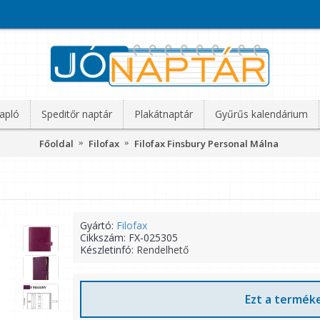
apló
Speditőr naptár
Plakátnaptár
Gyűrűs kalendárium
Főoldal
Filofax
Filofax Finsbury Personal Málna
Gyártó:
Filofax
Cikkszám:
FX-025305
Készletinfó:
Rendelhető
Ezt a terméke