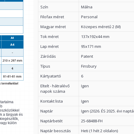
Szín
Málna
Filofax méret
Personal
Magyar méret
Közepes méretű 2 (M)
Tok méret
137x192x44 mm
Lap méret
95x171 mm
Záródás
Patent
Típus
Finsbury
Kártyatartó
6
Eltelt - hátralévő
Igen
napok száma
Kontakt lista
Igen
ltartalma
bb
Naptár
Igen (2026. ÉS 2025. évi naptá
 eszközökkel
k a tárgyak és
kiegészítők,
Naptárbetét
25-68488-FH
 vagy külön
Naptár beosztás
Heti (1 hét 2 oldalon)