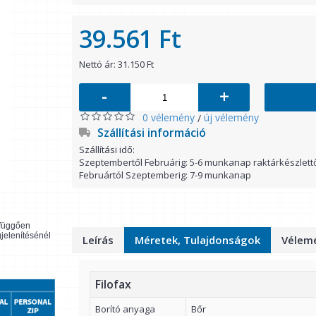
39.561 Ft
Nettó ár: 31.150 Ft
-
+
0 vélemény
új vélemény
/
Szállítási információ
Szállítási idő:
Szeptembertől Februárig: 5-6 munkanap raktárkészlett
Februártól Szeptemberig: 7-9 munkanap
l függően
gjelenítésénél
Leírás
Méretek, Tulajdonságok
Vélemé
Filofax
Borító anyaga
Bőr