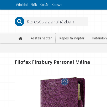
Főoldal
Fiók
Kosár
Kassza
Asztali naptár
Képes falinaptár
Határidőn
Filofax Finsbury Personal Málna