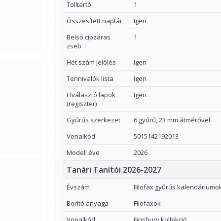
Tolltartó
1
Összesített naptár
Igen
Belső cipzáras
1
zseb
Hét szám jelölés
Igen
Tennivalók lista
Igen
Elválasztó lapok
Igen
(regiszter)
Gyűrűs szerkezet
6 gyűrű, 23 mm átmérővel
Vonalkód
5015142192013
Modell éve
2026
Tanári Tanítói 2026-2027
Évszám
Filofax gyűrűs kalendáriumo
Borító anyaga
Filofaxok
Vonalkód
Finsbury kollekció