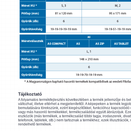
Tájékoztató
A folyamatos termékfejlesztés következtében a termék jellemzője és be
változhat, illetve eltérhet a megjelenítettől. A képepeken a termék legjo
bemutatására törekszünk, ezért kiegészítőkkel, funkcióhoz kapcsolódó
vagy más hasonló termékekkel, termékcsaláddal együtt ábrázoljuk. Eze
eszközök (más termékek, a termékcsalád többi tagja, irodaszerek, divat
telefonok, tabletek, stb.) nem tartoznak a termékhez, ezek illusztrációk,
rendelhető termékek.