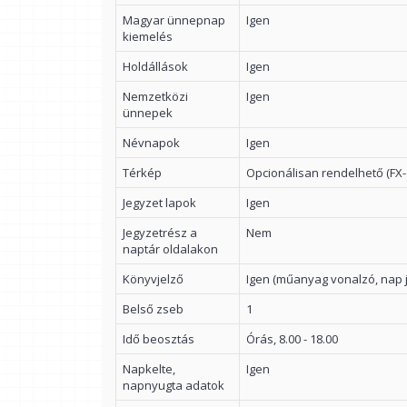
Magyar ünnepnap
Igen
kiemelés
Holdállások
Igen
Nemzetközi
Igen
ünnepek
Névnapok
Igen
Térkép
Opcionálisan rendelhető (FX-
Jegyzet lapok
Igen
Jegyzetrész a
Nem
naptár oldalakon
Könyvjelző
Igen (műanyag vonalzó, nap j
Belső zseb
1
Idő beosztás
Órás, 8.00 - 18.00
Napkelte,
Igen
napnyugta adatok