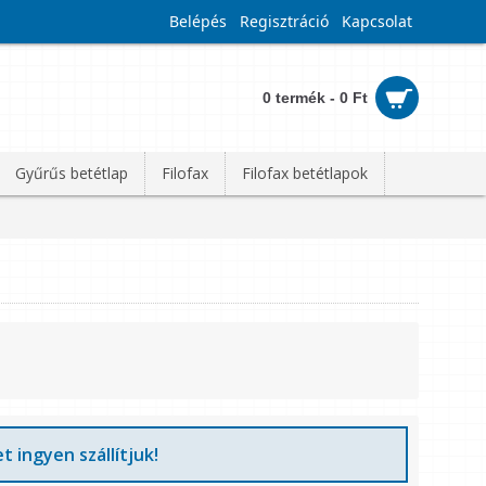
Belépés
Regisztráció
Kapcsolat
0 termék - 0 Ft
Gyűrűs betétlap
Filofax
Filofax betétlapok
t ingyen szállítjuk!