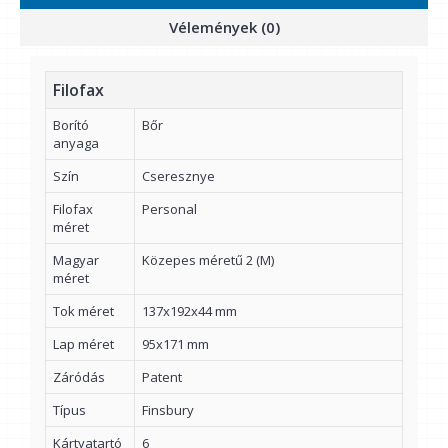
Vélemények (0)
Filofax
Borító
Bőr
anyaga
Szín
Cseresznye
Filofax
Personal
méret
Magyar
Közepes méretű 2 (M)
méret
Tok méret
137x192x44 mm
Lap méret
95x171 mm
Záródás
Patent
Típus
Finsbury
Kártyatartó
6