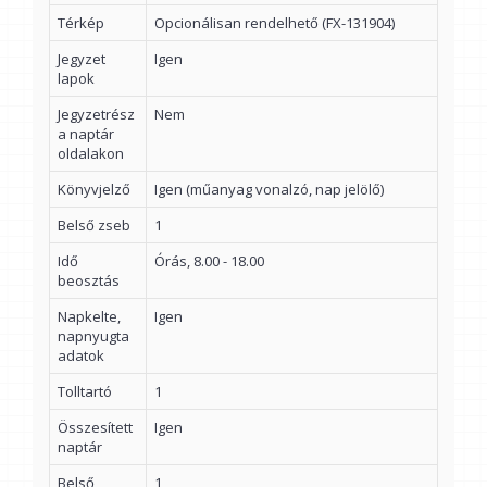
Térkép
Opcionálisan rendelhető (FX-131904)
Jegyzet
Igen
lapok
Jegyzetrész
Nem
a naptár
oldalakon
Könyvjelző
Igen (műanyag vonalzó, nap jelölő)
Belső zseb
1
Idő
Órás, 8.00 - 18.00
beosztás
Napkelte,
Igen
napnyugta
adatok
Tolltartó
1
Összesített
Igen
naptár
Belső
1