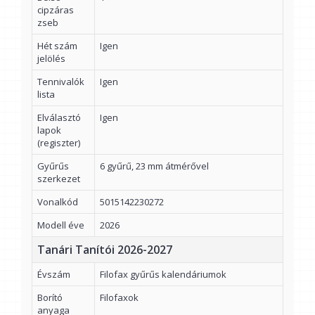
cipzáras
zseb
Hét szám
Igen
jelölés
Tennivalók
Igen
lista
Elválasztó
Igen
lapok
(regiszter)
Gyűrűs
6 gyűrű, 23 mm átmérővel
szerkezet
Vonalkód
5015142230272
Modell éve
2026
Tanári Tanítói 2026-2027
Évszám
Filofax gyűrűs kalendáriumok
Borító
Filofaxok
anyaga