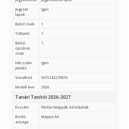
Jegyzet
Igen
lapok
Belső zseb
1
Tolltartó
1
Belső
1
cipzáras
zseb
Hét szám
Igen
jelölés
Vonalkód
5015142270674
Modell éve
2026
Tanári Tanítói 2026-2027
Évszám
Filofax Mappák, kézitáskák
Borító
Mappa A4
anyaga