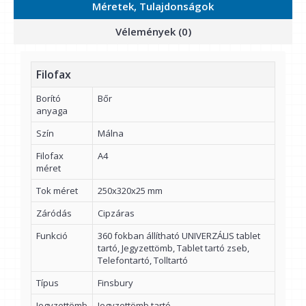
Méretek, Tulajdonságok
Vélemények (0)
Filofax
Borító
Bőr
anyaga
Szín
Málna
Filofax
A4
méret
Tok méret
250x320x25 mm
Záródás
Cipzáras
Funkció
360 fokban állítható UNIVERZÁLIS tablet
tartó, Jegyzettömb, Tablet tartó zseb,
Telefontartó, Tolltartó
Típus
Finsbury
Jegyzettömb
Jegyzettömb tartó