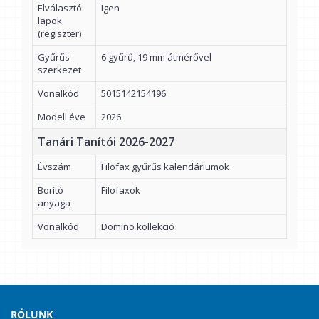
Elválasztó
Igen
lapok
(regiszter)
Gyűrűs
6 gyűrű, 19 mm átmérővel
szerkezet
Vonalkód
5015142154196
Modell éve
2026
Tanári Tanítói 2026-2027
Évszám
Filofax gyűrűs kalendáriumok
Borító
Filofaxok
anyaga
Vonalkód
Domino kollekció
RÓLUNK