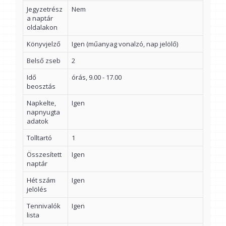
Jegyzetrész
Nem
a naptár
oldalakon
Könyvjelző
Igen (műanyag vonalzó, nap jelölő)
Belső zseb
2
Idő
órás, 9.00 - 17.00
beosztás
Napkelte,
Igen
napnyugta
adatok
Tolltartó
1
Összesített
Igen
naptár
Hét szám
Igen
jelölés
Tennivalók
Igen
lista