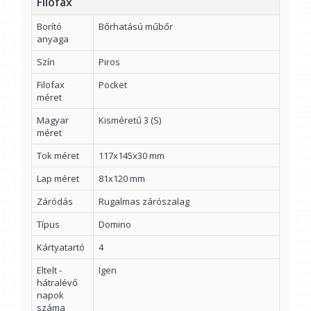
Filofax
Borító
Bőrhatású műbőr
anyaga
Szín
Piros
Filofax
Pocket
méret
Magyar
Kisméretű 3 (S)
méret
Tok méret
117x145x30 mm
Lap méret
81x120 mm
Záródás
Rugalmas zárószalag
Típus
Domino
Kártyatartó
4
Eltelt -
Igen
hátralévő
napok
száma