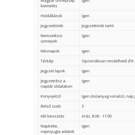
Magyar ünnepnap
Igen
kiemelés
Holdállások
Igen
Jegyzettömb
Jegyzettömb tartó
Nemzetközi
Igen
ünnepek
Névnapok
Igen
Térkép
Opcionálisan rendelhető (FX-
Jegyzet lapok
Igen
Jegyzetrész a
Igen
naptár oldalakon
Könyvjelző
Igen (műanyag vonalzó, nap j
Belső zseb
3
Idő beosztás
órás, 8.00 - 17.00
Napkelte,
Igen
napnyugta adatok