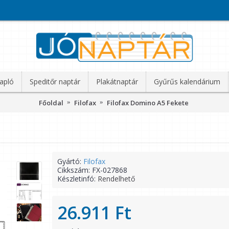
apló
Speditőr naptár
Plakátnaptár
Gyűrűs kalendárium
Főoldal
Filofax
Filofax Domino A5 Fekete
Gyártó:
Filofax
Cikkszám:
FX-027868
Készletinfó:
Rendelhető
26.911 Ft