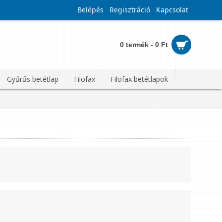
Belépés
Regisztráció
Kapcsolat
0 termék - 0 Ft
Gyűrűs betétlap
Filofax
Filofax betétlapok