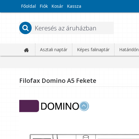
Főoldal
Fiók
Kosár
Kassza
Asztali naptár
Képes falinaptár
Határidőn
Filofax Domino A5 Fekete