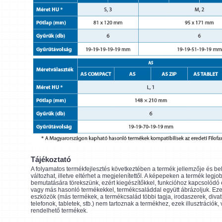
Tájékoztató
A folyamatos termékfejlesztés következtében a termék jellemzője és be
változhat, illetve eltérhet a megjelenítettől. A képepeken a termék legjo
bemutatására törekszünk, ezért kiegészítőkkel, funkcióhoz kapcsolódó
vagy más hasonló termékekkel, termékcsaláddal együtt ábrázoljuk. Eze
eszközök (más termékek, a termékcsalád többi tagja, irodaszerek, divat
telefonok, tabletek, stb.) nem tartoznak a termékhez, ezek illusztrációk,
rendelhető termékek.