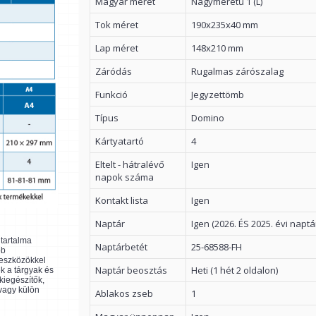
Magyar méret
Nagyméretű 1 (L)
Tok méret
190x235x40 mm
Lap méret
148x210 mm
Záródás
Rugalmas zárószalag
Funkció
Jegyzettömb
Típus
Domino
Kártyatartó
4
Eltelt - hátralévő
Igen
napok száma
Kontakt lista
Igen
Naptár
Igen (2026. ÉS 2025. évi naptá
ltartalma
Naptárbetét
25-68588-FH
bb
 eszközökkel
Naptár beosztás
Heti (1 hét 2 oldalon)
k a tárgyak és
kiegészítők,
 vagy külön
Ablakos zseb
1