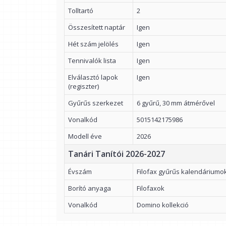
Tolltartó
2
Összesített naptár
Igen
Hét szám jelölés
Igen
Tennivalók lista
Igen
Elválasztó lapok
Igen
(regiszter)
Gyűrűs szerkezet
6 gyűrű, 30 mm átmérővel
Vonalkód
5015142175986
Modell éve
2026
Tanári Tanítói 2026-2027
Évszám
Filofax gyűrűs kalendáriumo
Borító anyaga
Filofaxok
Vonalkód
Domino kollekció