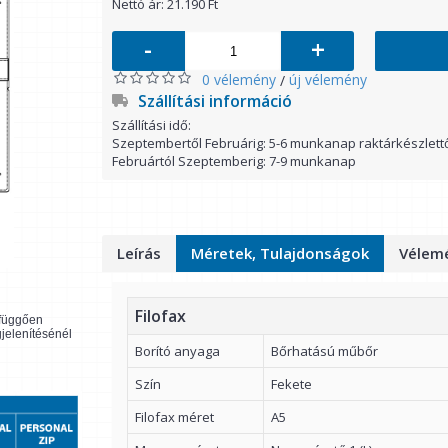
Nettó ár: 21.190 Ft
-
+
0 vélemény
új vélemény
/
Szállítási információ
Szállítási idő:
Szeptembertől Februárig: 5-6 munkanap raktárkészlett
Februártól Szeptemberig: 7-9 munkanap
Leírás
Méretek, Tulajdonságok
Vélemé
Filofax
l függően
gjelenítésénél
Borító anyaga
Bőrhatású műbőr
Szín
Fekete
Filofax méret
A5