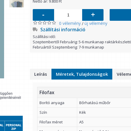
Nettó ár: 9.800 Ft
-
+
0 vélemény
új vélemény
/
Szállítási információ
Szállítási idő:
Szeptembertől Februárig: 5-6 munkanap raktárkészlett
Februártól Szeptemberig: 7-9 munkanap
Leírás
Méretek, Tulajdonságok
Vélemé
Filofax
l függően
gjelenítésénél
Borító anyaga
Bőrhatású műbőr
Szín
Kék
Filofax méret
A5