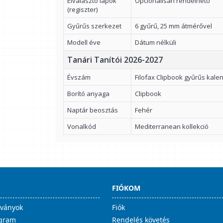
Elválasztó lapok
Opcionálisan rendelhető
(regiszter)
Gyűrűs szerkezet
6 gyűrű, 25 mm átmérővel
Modell éve
Dátum nélküli
Tanári Tanítói 2026-2027
Évszám
Filofax Clipbook gyűrűs kal
Borító anyaga
Clipbook
Naptár beosztás
Fehér
Vonalkód
Mediterranean kollekció
FIÓKOM
lványok
Fiók
ogram
Rendelés követés