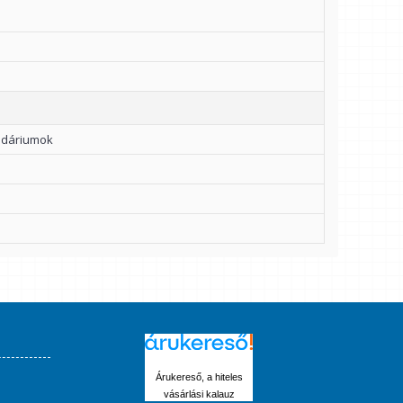
endáriumok
Árukereső, a hiteles
vásárlási kalauz