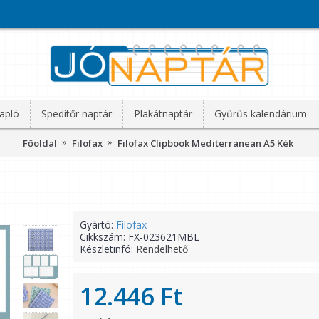
apló
Speditőr naptár
Plakátnaptár
Gyűrűs kalendárium
Főoldal
Filofax
Filofax Clipbook Mediterranean A5 Kék
Gyártó:
Filofax
Cikkszám:
FX-023621MBL
Készletinfó:
Rendelhető
12.446 Ft