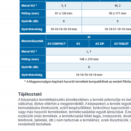
Tájékoztató
A folyamatos termékfejlesztés következtében a termék jellemzője és be
változhat, illetve eltérhet a megjelenítettől. A képepeken a termék legjo
bemutatására törekszünk, ezért kiegészítőkkel, funkcióhoz kapcsolódó
vagy más hasonló termékekkel, termékcsaláddal együtt ábrázoljuk. Eze
eszközök (más termékek, a termékcsalád többi tagja, irodaszerek, divat
telefonok, tabletek, stb.) nem tartoznak a termékhez, ezek illusztrációk,
rendelhető termékek.