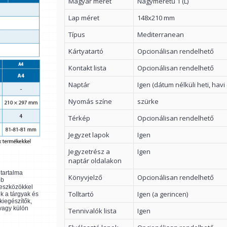
Magyar méret
Nagyméretű 1 (L)
Lap méret
148x210 mm
Típus
Mediterranean
Kártyatartó
Opcionálisan rendelhető
Kontakt lista
Opcionálisan rendelhető
Naptár
Igen (dátum nélküli heti, havi
Nyomás színe
szürke
Térkép
Opcionálisan rendelhető
Jegyzet lapok
Igen
Jegyzetrész a
Igen
naptár oldalakon
ltartalma
Könyvjelző
Opcionálisan rendelhető
bb
 eszközökkel
Tolltartó
Igen (a gerincen)
k a tárgyak és
kiegészítők,
 vagy külön
Tennivalók lista
Igen