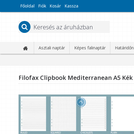
Főoldal
Fiók
Kosár
Kassza
Asztali naptár
Képes falinaptár
Határidőn
Filofax Clipbook Mediterranean A5 Kék