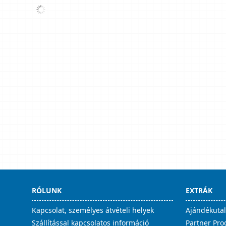
RÓLUNK
EXTRÁK
Kapcsolat, személyes átvételi helyek
Ajándékuta
Szállítással kapcsolatos információ
Partner Pr