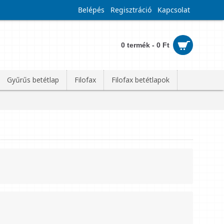
Belépés
Regisztráció
Kapcsolat
0 termék - 0 Ft
Gyűrűs betétlap
Filofax
Filofax betétlapok