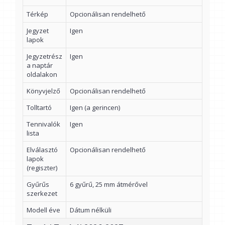
Térkép
Opcionálisan rendelhető
Jegyzet
Igen
lapok
Jegyzetrész
Igen
a naptár
oldalakon
Könyvjelző
Opcionálisan rendelhető
Tolltartó
Igen (a gerincen)
Tennivalók
Igen
lista
Elválasztó
Opcionálisan rendelhető
lapok
(regiszter)
Gyűrűs
6 gyűrű, 25 mm átmérővel
szerkezet
Modell éve
Dátum nélküli