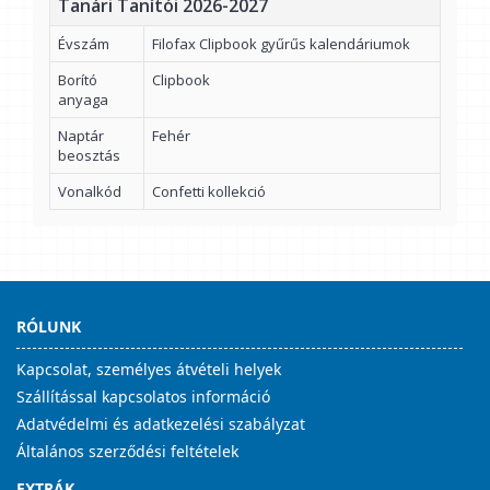
Tanári Tanítói 2026-2027
Évszám
Filofax Clipbook gyűrűs kalendáriumok
Borító
Clipbook
anyaga
Naptár
Fehér
beosztás
Vonalkód
Confetti kollekció
RÓLUNK
Kapcsolat, személyes átvételi helyek
Szállítással kapcsolatos információ
Adatvédelmi és adatkezelési szabályzat
Általános szerződési feltételek
EXTRÁK