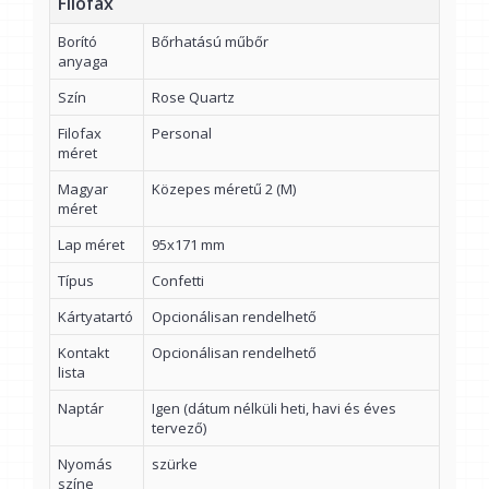
Filofax
Borító
Bőrhatású műbőr
anyaga
Szín
Rose Quartz
Filofax
Personal
méret
Magyar
Közepes méretű 2 (M)
méret
Lap méret
95x171 mm
Típus
Confetti
Kártyatartó
Opcionálisan rendelhető
Kontakt
Opcionálisan rendelhető
lista
Naptár
Igen (dátum nélküli heti, havi és éves
tervező)
Nyomás
szürke
színe