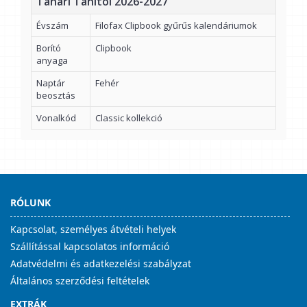
Tanári Tanítói 2026-2027
Évszám
Filofax Clipbook gyűrűs kalendáriumok
Borító
Clipbook
anyaga
Naptár
Fehér
beosztás
Vonalkód
Classic kollekció
RÓLUNK
Kapcsolat, személyes átvételi helyek
Szállítással kapcsolatos információ
Adatvédelmi és adatkezelési szabályzat
Általános szerződési feltételek
EXTRÁK