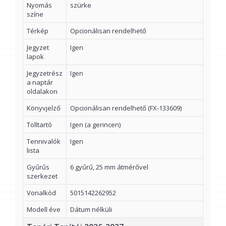
Nyomás
szürke
színe
Térkép
Opcionálisan rendelhető
Jegyzet
Igen
lapok
Jegyzetrész
Igen
a naptár
oldalakon
Könyvjelző
Opcionálisan rendelhető (FX-133609)
Tolltartó
Igen (a gerincen)
Tennivalók
Igen
lista
Gyűrűs
6 gyűrű, 25 mm átmérővel
szerkezet
Vonalkód
5015142262952
Modell éve
Dátum nélküli