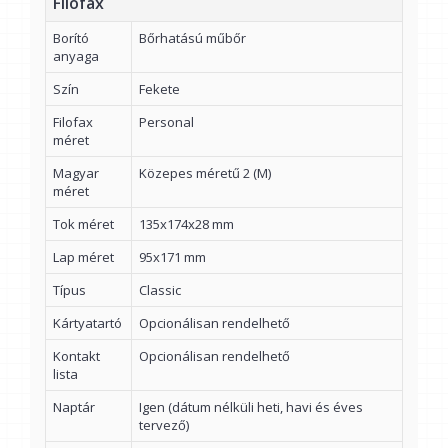
Filofax
Borító
Bőrhatású műbőr
anyaga
Szín
Fekete
Filofax
Personal
méret
Magyar
Közepes méretű 2 (M)
méret
Tok méret
135x174x28 mm
Lap méret
95x171 mm
Típus
Classic
Kártyatartó
Opcionálisan rendelhető
Kontakt
Opcionálisan rendelhető
lista
Naptár
Igen (dátum nélküli heti, havi és éves
tervező)