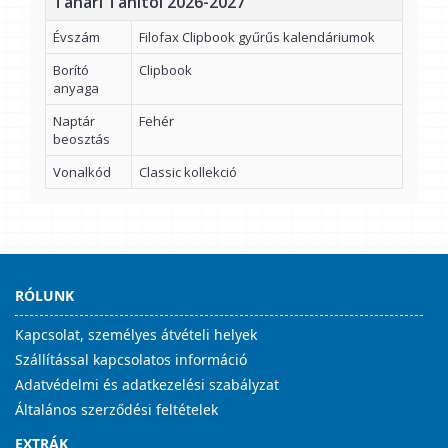
Tanári Tanítói 2026-2027
Évszám
Filofax Clipbook gyűrűs kalendáriumok
Borító
Clipbook
anyaga
Naptár
Fehér
beosztás
Vonalkód
Classic kollekció
RÓLUNK
Kapcsolat, személyes átvételi helyek
Szállítással kapcsolatos információ
Adatvédelmi és adatkezelési szabályzat
Általános szerződési feltételek
EXTRÁK