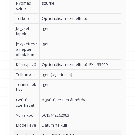
Nyomás
szürke
színe
Térkép
Opcionálisan rendelhető
Jegyzet
Igen
lapok
Jegyzetrész
Igen
a naptár
oldalakon
Könyvjelző
Opcionálisan rendelhető (FX-133609)
Tolltartó
Igen (a gerincen)
Tennivalók
Igen
lista
Gyűrűs
6 gyűrű, 25 mm átmérővel
szerkezet
Vonalkód
5015142262983
Modell éve
Dátum nélküli