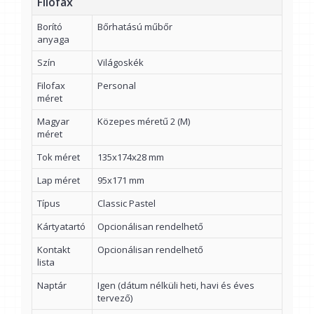
Filofax
Borító
Bőrhatású műbőr
anyaga
Szín
Világoskék
Filofax
Personal
méret
Magyar
Közepes méretű 2 (M)
méret
Tok méret
135x174x28 mm
Lap méret
95x171 mm
Típus
Classic Pastel
Kártyatartó
Opcionálisan rendelhető
Kontakt
Opcionálisan rendelhető
lista
Naptár
Igen (dátum nélküli heti, havi és éves
tervező)