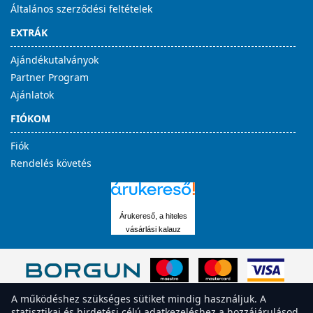
Általános szerződési feltételek
EXTRÁK
Ajándékutalványok
Partner Program
Ajánlatok
FIÓKOM
Fiók
Rendelés követés
Árukereső, a hiteles
vásárlási kalauz
A működéshez szükséges sütiket mindig használjuk. A
statisztikai és hirdetési célú adatkezeléshez a hozzájárulásod