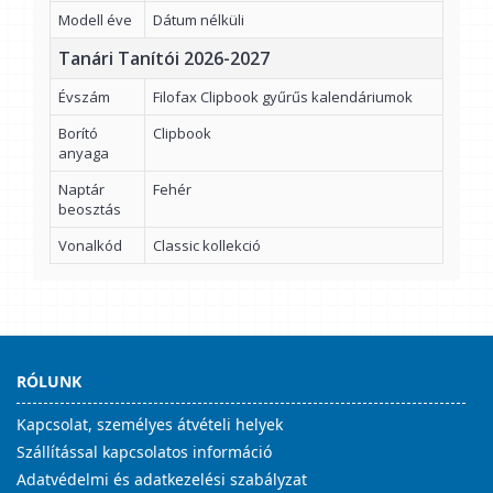
Modell éve
Dátum nélküli
Tanári Tanítói 2026-2027
Évszám
Filofax Clipbook gyűrűs kalendáriumok
Borító
Clipbook
anyaga
Naptár
Fehér
beosztás
Vonalkód
Classic kollekció
RÓLUNK
Kapcsolat, személyes átvételi helyek
Szállítással kapcsolatos információ
Adatvédelmi és adatkezelési szabályzat