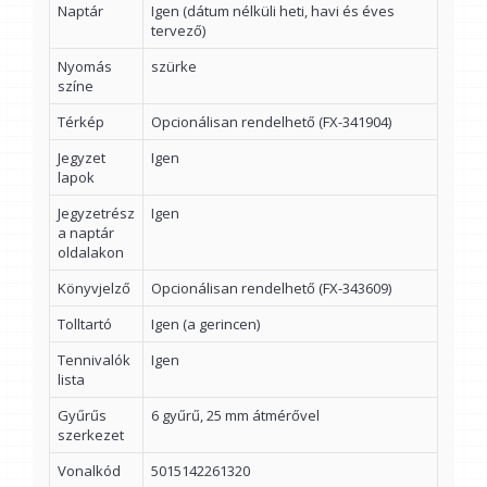
Naptár
Igen (dátum nélküli heti, havi és éves
tervező)
Nyomás
szürke
színe
Térkép
Opcionálisan rendelhető (FX-341904)
Jegyzet
Igen
lapok
Jegyzetrész
Igen
a naptár
oldalakon
Könyvjelző
Opcionálisan rendelhető (FX-343609)
Tolltartó
Igen (a gerincen)
Tennivalók
Igen
lista
Gyűrűs
6 gyűrű, 25 mm átmérővel
szerkezet
Vonalkód
5015142261320