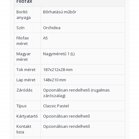
Filofax
Borító
Bőrhatású műbőr
anyaga
Szín
Orchidea
Filofax
A5
méret
Magyar
Nagyméretű 1 (L)
méret
Tok méret
187x212x28 mm
Lap méret
148x210 mm
Záródás
Opcionálisan rendelhető (rugalmas
zárószalag)
Típus
Classic Pastel
Kártyatartó
Opcionálisan rendelhető
Kontakt
Opcionálisan rendelhető
lista