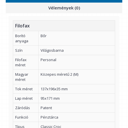
Vélemények (0)
Filofax
Borító
Bőr
anyaga
Szín
Világosbarna
Filofax
Personal
méret
Magyar
Közepes méretű 2 (M)
méret
Tok méret
137x196x35 mm
Lap méret
95x171 mm
Záródás
Patent
Funkció
Pénztárca
Típus
Classic Croc