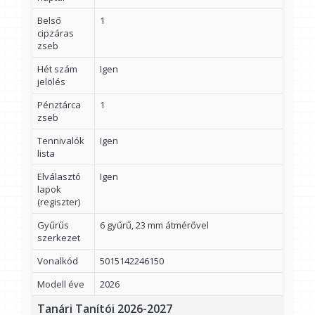
Belső
1
cipzáras
zseb
Hét szám
Igen
jelölés
Pénztárca
1
zseb
Tennivalók
Igen
lista
Elválasztó
Igen
lapok
(regiszter)
Gyűrűs
6 gyűrű, 23 mm átmérővel
szerkezet
Vonalkód
5015142246150
Modell éve
2026
Tanári Tanítói 2026-2027