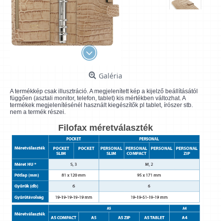
Galéria
A termékkép csak illusztráció. A megjelenített kép a kijelző beállításától
függően (asztali monitor, telefon, tablet) kis mértékben változhat. A
termékek megjelenítésénél használt kiegészítők pl tablet, írószer stb.
nem a termék részei.
Filofax méretválaszték