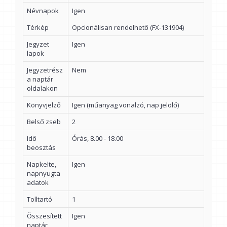
Névnapok
Igen
Térkép
Opcionálisan rendelhető (FX-131904)
Jegyzet
Igen
lapok
Jegyzetrész
Nem
a naptár
oldalakon
Könyvjelző
Igen (műanyag vonalzó, nap jelölő)
Belső zseb
2
Idő
Órás, 8.00 - 18.00
beosztás
Napkelte,
Igen
napnyugta
adatok
Tolltartó
1
Összesített
Igen
naptár