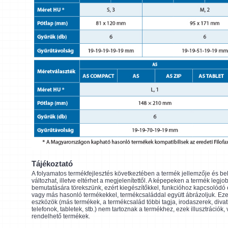
Tájékoztató
A folyamatos termékfejlesztés következtében a termék jellemzője és be
változhat, illetve eltérhet a megjelenítettől. A képepeken a termék legjo
bemutatására törekszünk, ezért kiegészítőkkel, funkcióhoz kapcsolódó
vagy más hasonló termékekkel, termékcsaláddal együtt ábrázoljuk. Eze
eszközök (más termékek, a termékcsalád többi tagja, irodaszerek, divat
telefonok, tabletek, stb.) nem tartoznak a termékhez, ezek illusztrációk,
rendelhető termékek.