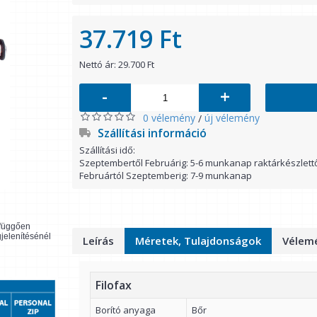
37.719 Ft
Nettó ár: 29.700 Ft
-
+
0 vélemény
új vélemény
/
Szállítási információ
Szállítási idő:
Szeptembertől Februárig: 5-6 munkanap raktárkészlett
Februártól Szeptemberig: 7-9 munkanap
l függően
gjelenítésénél
Leírás
Méretek, Tulajdonságok
Vélemé
Filofax
Borító anyaga
Bőr