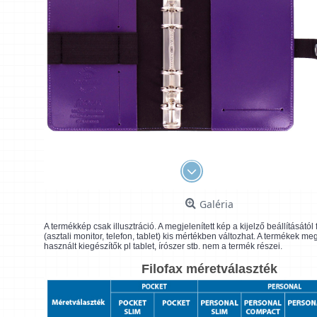
Galéria
A termékkép csak illusztráció. A megjelenített kép a kijelző beállításátó
(asztali monitor, telefon, tablet) kis mértékben változhat. A termékek me
használt kiegészítők pl tablet, írószer stb. nem a termék részei.
Filofax méretválaszték