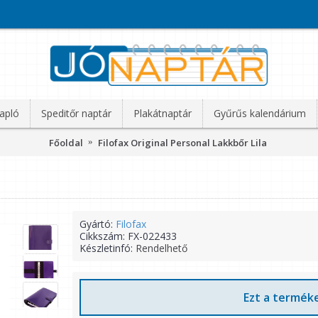
apló
Speditőr naptár
Plakátnaptár
Gyűrűs kalendárium
Főoldal
Filofax Original Personal Lakkbőr Lila
Gyártó:
Filofax
Cikkszám:
FX-022433
Készletinfó:
Rendelhető
Ezt a terméke