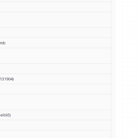
ömb
131904)
elölő)