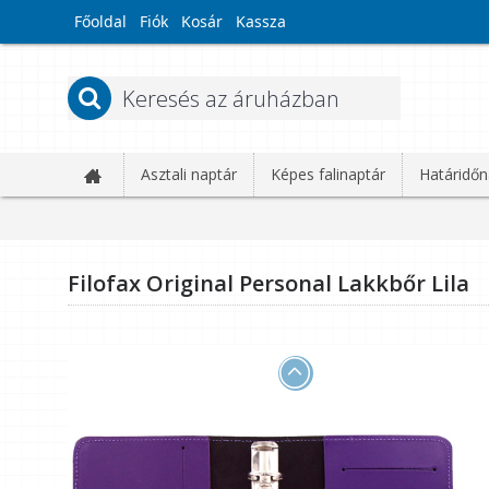
Főoldal
Fiók
Kosár
Kassza
Asztali naptár
Képes falinaptár
Határidőn
Filofax Original Personal Lakkbőr Lila