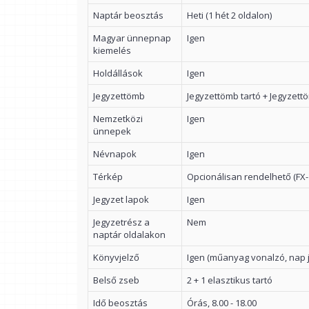
Naptár beosztás
Heti (1 hét 2 oldalon)
Magyar ünnepnap
Igen
kiemelés
Holdállások
Igen
Jegyzettömb
Jegyzettömb tartó + Jegyzett
Nemzetközi
Igen
ünnepek
Névnapok
Igen
Térkép
Opcionálisan rendelhető (FX-
Jegyzet lapok
Igen
Jegyzetrész a
Nem
naptár oldalakon
Könyvjelző
Igen (műanyag vonalzó, nap j
Belső zseb
2 + 1 elasztikus tartó
Idő beosztás
Órás, 8.00 - 18.00