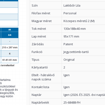
Szín
Lakkbőr Lila
Filofax méret
Personal
Magyar méret
Közepes méretű 2 (M)
Tok méret
130x188x40 mm
Lap méret
95x171 mm
Záródás
Patent
Funkció
Jegyzettömb-tartó
Típus
Original
Kártyatartó
2
Eltelt - hátralévő
Igen
napok száma
ltartalma
bb
Kontakt lista
Igen
 eszközökkel
k a tárgyak és
kiegészítők,
Naptár
Igen (2026. ÉS 2025. évi naptá
 vagy külön
Naptárbetét
25-68488-FH