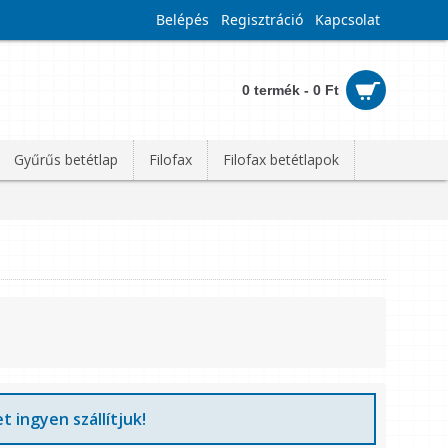
Belépés
Regisztráció
Kapcsolat
0 termék - 0 Ft
Gyűrűs betétlap
Filofax
Filofax betétlapok
t ingyen szállítjuk!