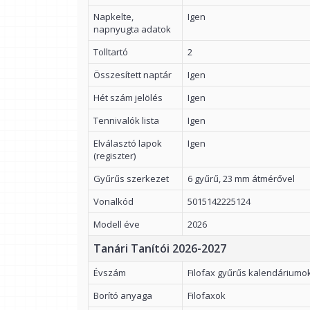
Napkelte,
Igen
napnyugta adatok
Tolltartó
2
Összesített naptár
Igen
Hét szám jelölés
Igen
Tennivalók lista
Igen
Elválasztó lapok
Igen
(regiszter)
Gyűrűs szerkezet
6 gyűrű, 23 mm átmérővel
Vonalkód
5015142225124
Modell éve
2026
Tanári Tanítói 2026-2027
Évszám
Filofax gyűrűs kalendáriumo
Borító anyaga
Filofaxok