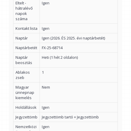
Eltelt -
Igen
hátralévő
napok
száma
Kontakt lista
Igen
Naptár
Igen (2026. ÉS 2025. évi naptárbetét)
Naptárbetét
FX-25-68714
Naptár
Heti (1 hét 2 oldalon)
beosztás
Ablakos
1
zseb
Magyar
Nem
ünnepnap
kiemelés
Holdállások
Igen
Jegyzettömb
Jegyzettömb tartó + Jegyzettömb
Nemzetközi
Igen