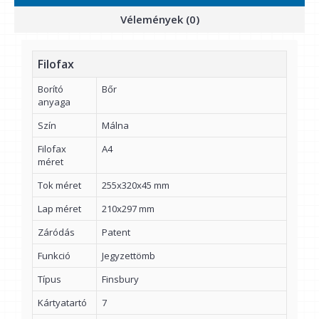
Vélemények (0)
Filofax
Borító
Bőr
anyaga
Szín
Málna
Filofax
A4
méret
Tok méret
255x320x45 mm
Lap méret
210x297 mm
Záródás
Patent
Funkció
Jegyzettömb
Típus
Finsbury
Kártyatartó
7