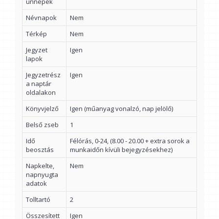
ünnepek
Névnapok
Nem
Térkép
Nem
Jegyzet
Igen
lapok
Jegyzetrész
Igen
a naptár
oldalakon
Könyvjelző
Igen (műanyag vonalzó, nap jelölő)
Belső zseb
1
Idő
Félórás, 0-24, (8.00 - 20.00 + extra sorok a
beosztás
munkaidőn kívüli bejegyzésekhez)
Napkelte,
Nem
napnyugta
adatok
Tolltartó
2
Összesített
Igen