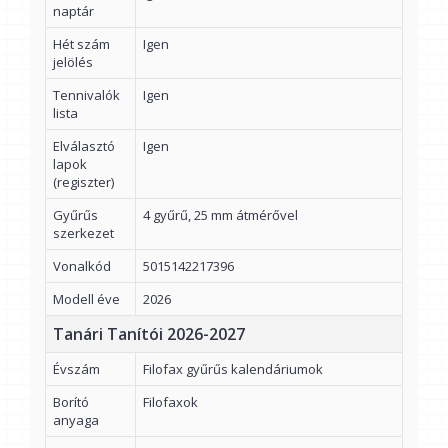
naptár
Hét szám
Igen
jelölés
Tennivalók
Igen
lista
Elválasztó
Igen
lapok
(regiszter)
Gyűrűs
4 gyűrű, 25 mm átmérővel
szerkezet
Vonalkód
5015142217396
Modell éve
2026
Tanári Tanítói 2026-2027
Évszám
Filofax gyűrűs kalendáriumok
Borító
Filofaxok
anyaga