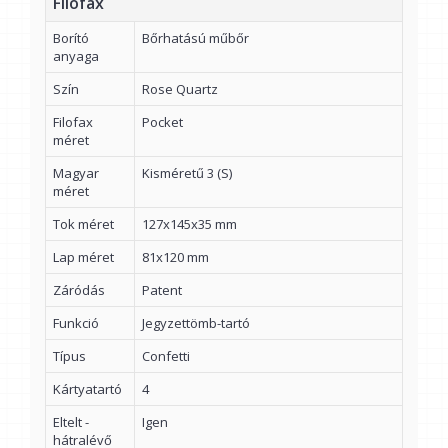
Filofax
Borító
Bőrhatású műbőr
anyaga
Szín
Rose Quartz
Filofax
Pocket
méret
Magyar
Kisméretű 3 (S)
méret
Tok méret
127x145x35 mm
Lap méret
81x120 mm
Záródás
Patent
Funkció
Jegyzettömb-tartó
Típus
Confetti
Kártyatartó
4
Eltelt -
Igen
hátralévő