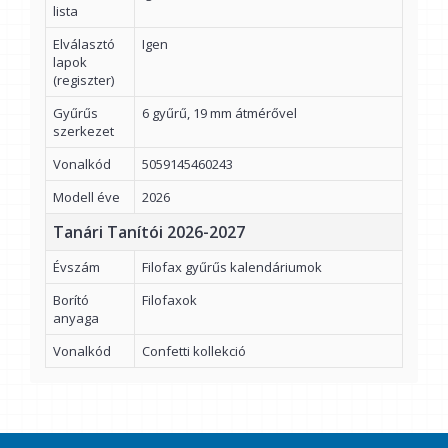
lista
Elválasztó
Igen
lapok
(regiszter)
Gyűrűs
6 gyűrű, 19 mm átmérővel
szerkezet
Vonalkód
5059145460243
Modell éve
2026
Tanári Tanítói 2026-2027
Évszám
Filofax gyűrűs kalendáriumok
Borító
Filofaxok
anyaga
Vonalkód
Confetti kollekció