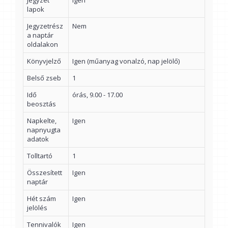
Jegyzet
Igen
lapok
Jegyzetrész
Nem
a naptár
oldalakon
Könyvjelző
Igen (műanyag vonalzó, nap jelölő)
Belső zseb
1
Idő
órás, 9.00 - 17.00
beosztás
Napkelte,
Igen
napnyugta
adatok
Tolltartó
1
Összesített
Igen
naptár
Hét szám
Igen
jelölés
Tennivalók
Igen